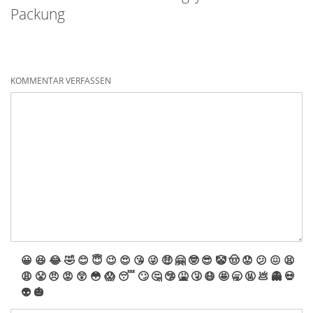
Packung
KOMMENTAR VERFASSEN
😀
😆
😂
🤣
😊
😇
😉
😍
😘
😜
🤑
🤗
🤓
😎
🤡
🤠
😟
😕
😖
😫
😩
😤
😠
😡
😲
😳
😱
😴
🙄
🤔
🤥
🤮
🤧
😷
🤩
🥱
🤬
💩
👻
💀
👽
🎃