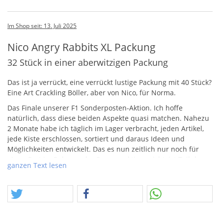
Im Shop seit: 13. Juli 2025
Nico Angry Rabbits XL Packung
32 Stück in einer aberwitzigen Packung
Das ist ja verrückt, eine verrückt lustige Packung mit 40 Stück?
Eine Art Crackling Böller, aber von Nico, für Norma.
Das Finale unserer F1 Sonderposten-Aktion. Ich hoffe
natürlich, dass diese beiden Aspekte quasi matchen. Nahezu
2 Monate habe ich täglich im Lager verbracht, jeden Artikel,
jede Kiste erschlossen, sortiert und daraus Ideen und
Möglichkeiten entwickelt. Das es nun zeitlich nur noch für
einen Part im Rahmen der Sommeraktion reicht, ist Teil des
ganzen Text lesen
intensiven Aufwands, der diesen Posten ausmachte.
Angebote, Kreationen, Ideen, alles aus einer Hand. Ich hoffe,
jeder findet was für sich.