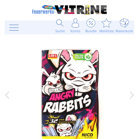
Suche
Konto
Bundle
Merkliste
Warenkorb