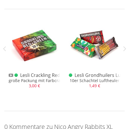
Big 4er
Lesli Crackling Red + Green XL Packung Sonderpos
Lesli Grondhuilers Lufth
Kopf
große Packung mit Farbcrackling-Böllern
10er Schachtel Luftheuler
3,00 €
1,49 €
0 Kommentare zu Nico Angry Rabbits XL