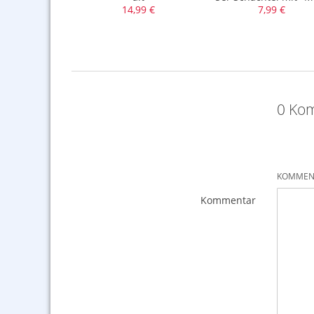
,99 €
14,99 €
7,99 €
0 Ko
KOMMENT
Kommentar