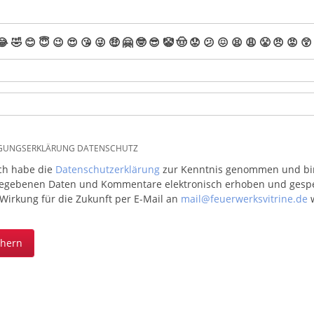
😂
🤣
😊
😇
😉
😍
😘
😜
🤑
🤗
🤓
😎
🤡
🤠
😟
😕
😖
😫
😩
😤
😠
😡
😲
IGUNGSERKLÄRUNG DATENSCHUTZ
ich habe die
Datenschutzerklärung
zur Kenntnis genommen und bin 
egebenen Daten und Kommentare elektronisch erhoben und gespeic
 Wirkung für die Zukunft per E-Mail an
mail@feuerwerksvitrine.de
w
chern