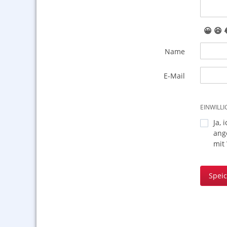
😀
😆
Name
E-Mail
EINWILL
Ja, 
ang
mit
Spei