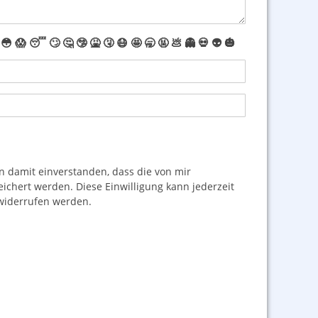
😳
😱
😴
🙄
🤔
🤥
🤮
🤧
😷
🤩
🥱
🤬
💩
👻
💀
👽
🎃
damit einverstanden, dass die von mir
hert werden. Diese Einwilligung kann jederzeit
iderrufen werden.