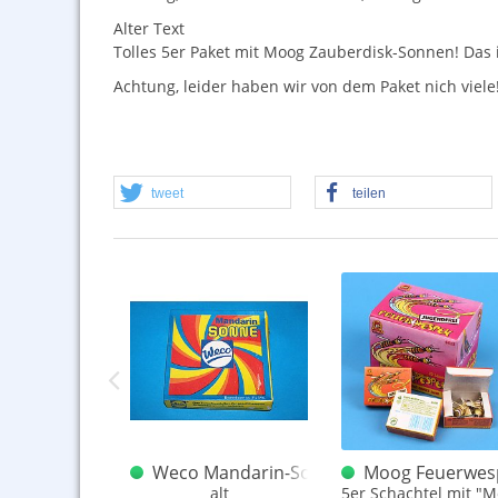
Alter Text
Tolles 5er Paket mit Moog Zauberdisk-Sonnen! Das i
Achtung, leider haben wir von dem Paket nich viele
tweet
teilen
l Regenbogen-Sonne 2er
Weco Mandarin-Sonne alt
Moog Feuerwes
Stk.
alt
5er Schachtel mit "M