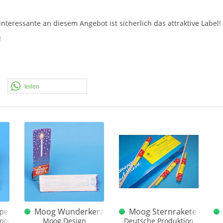
nteressante an diesem Angebot ist sicherlich das attraktive Label!
!
teilen
pen
Moog Wunderkerzen
Moog Sternrakete Dt.
oog" Aufschrift
Moog Design
Deutsche Produktion