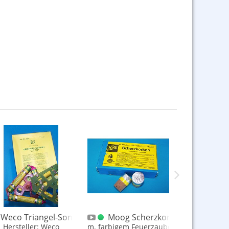
Weco Triangel-Sonne alt G.R.
Moog Scherzkorken
Comet M
Hersteller: Weco
m. farbigem Feuerzauber
Herstelle