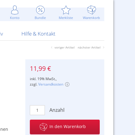
Werbung
 Jahr
are Artikel
Best of Sommeraktionen!
Widerrufsbelehrung
rk
Carl
 Bengalhölzer
fen
bende
Sommerpreise u.v.m.
AGB
otechnik
Konto
Bundle
Merkliste
Warenkorb
nd Attrappen
nehmigung
ste
Blitzschnell...
Kontaktformular
RS Pirotecnia
 und Pistolen
erwerk
& -gebiete
Über uns
werk
Alpha
iv
Hilfe & Kontakt
voriger Artikel
nächster Artikel
11,99 €
inkl. 19% MwSt.,
zzgl.
Versandkosten
Anzahl
In den Warenkorb
nnen