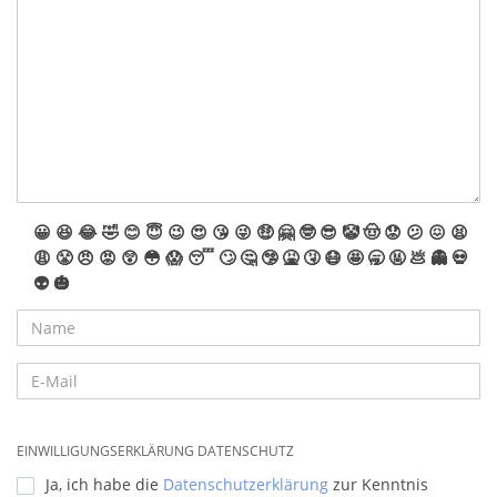
😀
😆
😂
🤣
😊
😇
😉
😍
😘
😜
🤑
🤗
🤓
😎
🤡
🤠
😟
😕
😖
😫
😩
😤
😠
😡
😲
😳
😱
😴
🙄
🤔
🤥
🤮
🤧
😷
🤩
🥱
🤬
💩
👻
💀
👽
🎃
EINWILLIGUNGSERKLÄRUNG DATENSCHUTZ
Ja, ich habe die
Datenschutzerklärung
zur Kenntnis