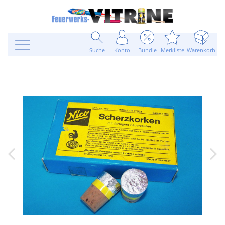
Suche
Konto
Bundle
Merkliste
Warenkorb