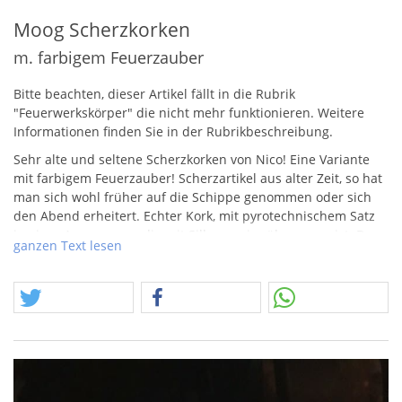
Moog Scherzkorken
m. farbigem Feuerzauber
Bitte beachten, dieser Artikel fällt in die Rubrik
"Feuerwerkskörper" die nicht mehr funktionieren. Weitere
Informationen finden Sie in der Rubrikbeschreibung.
Sehr alte und seltene Scherzkorken von Nico! Eine Variante
mit farbigem Feuerzauber! Scherzartikel aus alter Zeit, so hat
man sich wohl früher auf die Schippe genommen oder sich
den Abend erheitert. Echter Kork, mit pyrotechnischem Satz
in einer Aussparung, die mit Silberpapier überzogen ist. Den
ganzen Text lesen
Korken auf eine Flasche stecken und durch das Silberpapier
anzünden, es folgt ein farbiger "Feuerzauber"!
Achtung, der Verkauf erfolgt über den Einzelkorken, die
Schachtel gibt es nur auf Anfrage und entsprechender
Einigung.