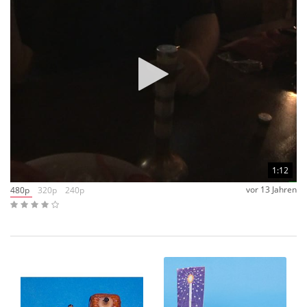
1:12
vor 13 Jahren
480p
320p
240p