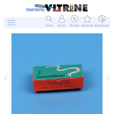
Suche
Konto
Bundle
Merkliste
Warenkorb