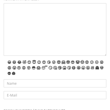
😀
😆
😂
🤣
😊
😇
😉
😍
😘
😜
🤑
🤗
🤓
😎
🤡
🤠
😟
😕
😖
😫
😩
😤
😠
😡
😲
😳
😱
😴
🙄
🤔
🤥
🤮
🤧
😷
🤩
🥱
🤬
💩
👻
💀
👽
🎃