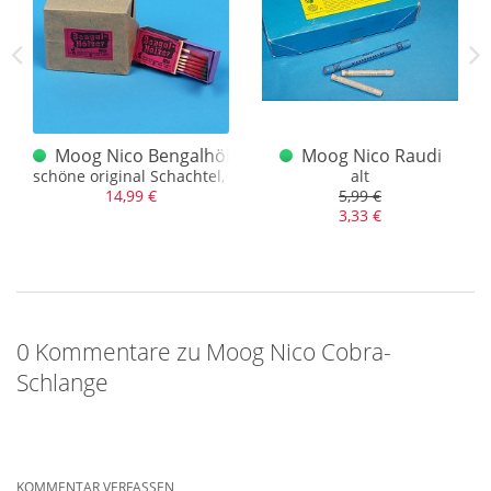
geln
Moog Nico Bengalhölzer Rot alt 60er Jahre, alter Nic
Moog Nico Raudi
schöne original Schachtel, NEUWERTIG!
alt
14,99 €
5,99 €
3,33 €
0 Kommentare zu Moog Nico Cobra-
Schlange
KOMMENTAR VERFASSEN