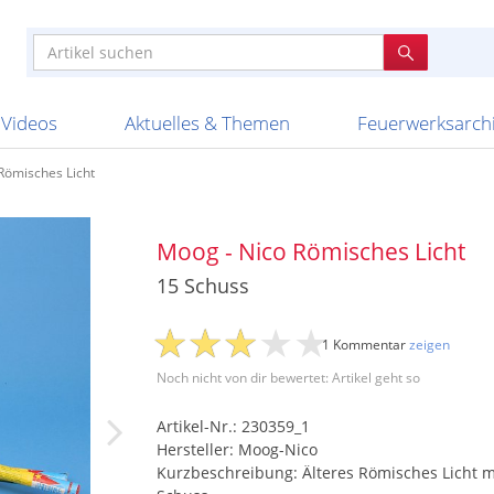
e
n anderen
e
tellen
Anzündhilfen
Bombenrohre
Ladenverkauf 2023
Auftragsbestätigung
Poster und 
Feuerwerk im
Nicht lieferb
Broekhoff
BVBA Belgien
BVD
Cafferata Vuurwe
ourismus
Feuerwerk T1
Batterien
20 Jahre Feuerwerksvitrine
Altersnachweis
Streich- und
Sammlertref
Gewerbetrei
BKV Vuurwerk
Blackboxx
Bo Peep
Bothmer Pyr
mpressionen
Schallerzeuger P1
Knallkörper
Ladenverkauf 2024
Bestellschluss
Schachteln u
Ausnahmege
Versanddien
Fireworks
Apel Feuerwerk
Argento Feuerwerk
A
t
lichkeiten
Jugendfeuerwerk
Raketen
Ladenverkauf 2025
Bestellablauf
Scherzartikel
Hochzeitsfeu
Lieferzeiten 
Adam\'s Fireworks
Alba Feuerwerk
Albert Feue
Videos
Aktuelles & Themen
Feuerwerksarch
Römisches Licht
Moog - Nico Römisches Licht
15 Schuss
1 Kommentar
zeigen
Noch nicht von dir bewertet: Artikel geht so
Artikel-Nr.: 230359_1
Hersteller: Moog-Nico
Kurzbeschreibung: Älteres Römisches Licht m