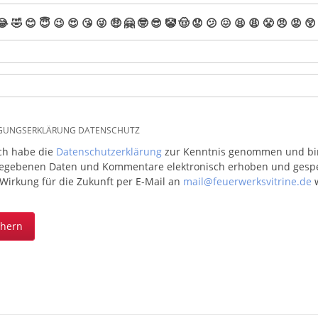
😂
🤣
😊
😇
😉
😍
😘
😜
🤑
🤗
🤓
😎
🤡
🤠
😟
😕
😖
😫
😩
😤
😠
😡
😲
IGUNGSERKLÄRUNG DATENSCHUTZ
ich habe die
Datenschutzerklärung
zur Kenntnis genommen und bin 
egebenen Daten und Kommentare elektronisch erhoben und gespeic
 Wirkung für die Zukunft per E-Mail an
mail@feuerwerksvitrine.de
w
chern