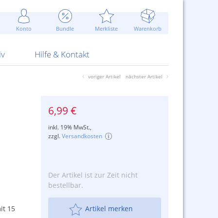
Werbung
 Jahr
are Artikel
Best of Sommeraktionen!
Widerrufsbelehrung
rk
Carl
 Bengalhölzer
fen
bende
Sommerpreise u.v.m.
AGB
otechnik
Konto
Bundle
Merkliste
Warenkorb
nd Attrappen
nehmigung
ste
Blitzschnell...
Kontaktformular
RS Pirotecnia
 und Pistolen
erwerk
& -gebiete
Über uns
werk
Alpha
iv
Hilfe & Kontakt
voriger Artikel
nächster Artikel
6,99 €
inkl. 19% MwSt.,
zzgl.
Versandkosten
Der Artikel ist zur Zeit nicht
bestellbar.
it 15
Artikel merken