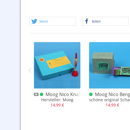
tweet
teilen
co
 Moog Nico Vulkan Knattermaxe 3er
Moog Nico Knattersirene
Moog Nico Benga
achtel
Hersteller: Moog
schöne original Sch
,99 €
14,99 €
14,99 €
,44 €