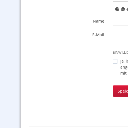
😀
😆
Name
E-Mail
EINWILL
Ja, 
ang
mit
Spei