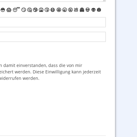
😳
😱
😴
🙄
🤔
🤥
🤮
🤧
😷
🤩
🥱
🤬
💩
👻
💀
👽
🎃
damit einverstanden, dass die von mir
hert werden. Diese Einwilligung kann jederzeit
iderrufen werden.