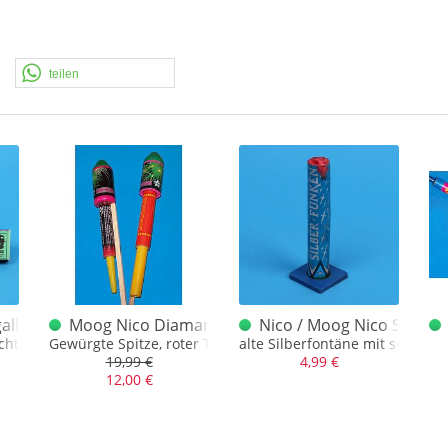
teilen
lhölzer Grün alt 60er Jahre, alter Nico Hahn
Moog Nico Diamant
Nico / Moog Nico Silber
achtel, NEUWERTIG!
Gewürgte Spitze, roter Treiber
alte Silberfontäne mit schönen
19,99 €
4,99 €
12,00 €