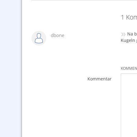
1 Kom
»
Na b
dbone
Kugeln 
KOMMENT
Kommentar