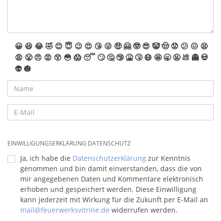
😀
😆
😂
🤣
😊
😇
😉
😍
😘
😜
🤑
🤗
🤓
😎
🤡
🤠
😟
😕
😖
😫
😩
😤
😠
😡
😲
😳
😱
😴
🙄
🤔
🤥
🤮
🤧
😷
🤩
🥱
🤬
💩
👻
💀
👽
🎃
EINWILLIGUNGSERKLÄRUNG DATENSCHUTZ
Ja, ich habe die
Datenschutzerklärung
zur Kenntnis
genommen und bin damit einverstanden, dass die von
mir angegebenen Daten und Kommentare elektronisch
erhoben und gespeichert werden. Diese Einwilligung
kann jederzeit mit Wirkung für die Zukunft per E-Mail an
mail@feuerwerksvitrine.de
widerrufen werden.