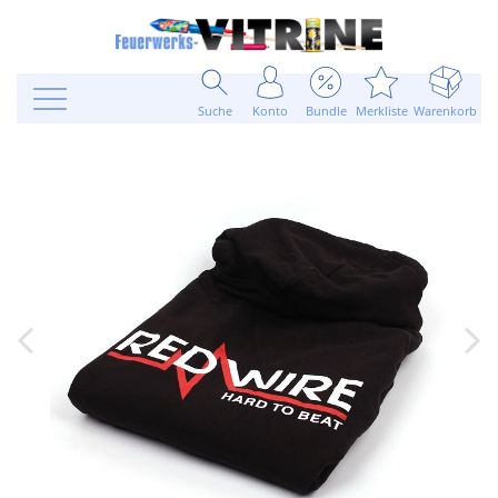
Suche
Konto
Bundle
Merkliste
Warenkorb