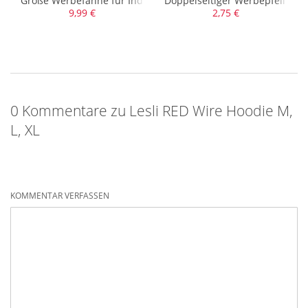
Große Werbefahne für Indoor und Outdoor
Doppelseitiger Werbepfeil für
9,99 €
2,75 €
0 Kommentare zu Lesli RED Wire Hoodie M,
L, XL
KOMMENTAR VERFASSEN