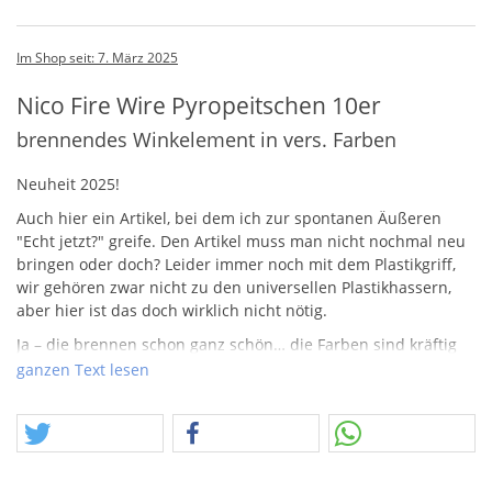
Im Shop seit: 7. März 2025
Nico Fire Wire Pyropeitschen 10er
brennendes Winkelement in vers. Farben
Neuheit 2025!
Auch hier ein Artikel, bei dem ich zur spontanen Äußeren
"Echt jetzt?" greife. Den Artikel muss man nicht nochmal neu
bringen oder doch? Leider immer noch mit dem Plastikgriff,
wir gehören zwar nicht zu den universellen Plastikhassern,
aber hier ist das doch wirklich nicht nötig.
Ja – die brennen schon ganz schön… die Farben sind kräftig
und das Schwenken – hin und her – überbrückt die längere
ganzen Text lesen
Brenndauer.