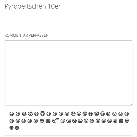
Pyropeitschen 10er
KOMMENTAR VERFASSEN
😀
😆
😂
🤣
😊
😇
😉
😍
😘
😜
🤑
🤗
🤓
😎
🤡
🤠
😟
😕
😖
😫
😩
😤
😠
😡
😲
😳
😱
😴
🙄
🤔
🤥
🤮
🤧
😷
🤩
🥱
🤬
💩
👻
💀
👽
🎃