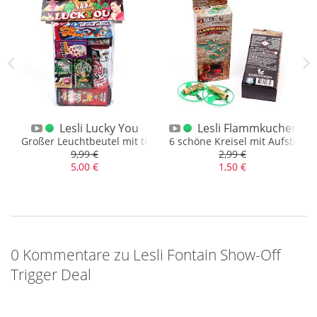
y Show 1
Lesli Lucky You
Lesli Flammkuchen 6e
Großer Leuchtbeutel mit teils verrückten Fontänen
6 schöne Kreisel mit Aufstiegse
9,99 €
2,99 €
5,00 €
1,50 €
0 Kommentare zu Lesli Fontain Show-Off
Trigger Deal