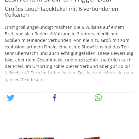
Großes Leuchtspektakel mit 6 verbundenen
Vulkanen
Einst groß angekündigt machten die 6 Vulkane auf einem
Brett von sich Reden. 6 Vulkane in 3 unterschiedlichen
Größen miteinander verbunden. Von Klein zu Groß mit zum
explosionsartigem Finale, eine echte Show! Uns hat das Teil
sehr überrascht und auch echt gut gefallen. Diese Bewertung
folgt aber dem Gesamtpaket und dazu gehört natürlich auch
der Preis. Im Ursprung sollte dieser Verbund aber gut 30 bis
teilweise 40 Euro im Laden kosten. Das ist nun schon ein paar
Jahre her und regulär war uns das Teil zu unsicher. Heute im
ganzen Text lesen
neuen Kontext als Posten sind wir positiv überrascht und
geben es daher gerne an Euch weiter. Mit ca. 150 Sekunden
und ca. 250gr.
NEM
sind wir hier gut dabei. Schaut Euch den
Effekt an, lasst Euch begeistern.