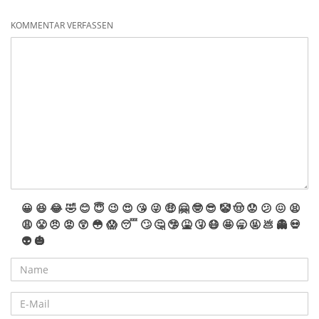
KOMMENTAR VERFASSEN
😀
😆
😂
🤣
😊
😇
😉
😍
😘
😜
🤑
🤗
🤓
😎
🤡
🤠
😟
😕
😖
😫
😩
😤
😠
😡
😲
😳
😱
😴
🙄
🤔
🤥
🤮
🤧
😷
🤩
🥱
🤬
💩
👻
💀
👽
🎃