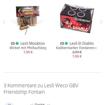
tain XL
Lesli Moskitos
Lesli El Diablo
100gr. NEM
Wirbel mit Pfeifaufstieg
Kaliberstarker Fontänenverbun
1,99 €
2,99 €
1,50 €
3 Kommentare zu Lesli Weco GBV
Friendship Fontain
»
«
Danke.