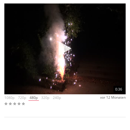
0:36
vor 12 Monaten
1080p
720p
480p
320p
240p