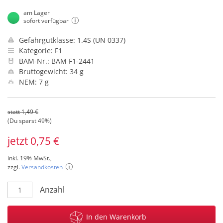
am Lager
sofort verfügbar
Gefahrgutklasse: 1.4S (UN 0337)
Kategorie: F1
BAM-Nr.: BAM F1-2441
Bruttogewicht: 34 g
NEM: 7 g
statt 1,49 €
(Du sparst 49%)
jetzt 0,75 €
inkl. 19% MwSt.,
zzgl.
Versandkosten
Anzahl
In den Warenkorb