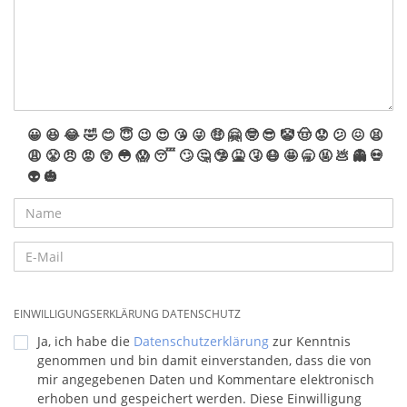
😀
😆
😂
🤣
😊
😇
😉
😍
😘
😜
🤑
🤗
🤓
😎
🤡
🤠
😟
😕
😖
😫
😩
😤
😠
😡
😲
😳
😱
😴
🙄
🤔
🤥
🤮
🤧
😷
🤩
🥱
🤬
💩
👻
💀
👽
🎃
EINWILLIGUNGSERKLÄRUNG DATENSCHUTZ
Ja, ich habe die
Datenschutzerklärung
zur Kenntnis
genommen und bin damit einverstanden, dass die von
mir angegebenen Daten und Kommentare elektronisch
erhoben und gespeichert werden. Diese Einwilligung