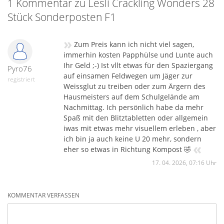
1 Kommentar zu Lesli Crackling Wonders 28
können. Wir hoffen natürlich, dass alle Preise mögliche
Stück Sonderposten F1
Umstände des Auslieferungszustandes ausreichend
entschädigen. Wir wünschen nun viel Spaß mit den
»
Angeboten.
Zum Preis kann ich nicht viel sagen,
immerhin kosten Papphülse und Lunte auch
Ihr Geld ;-) Ist vllt etwas für den Spaziergang
Pyro76
auf einsamen Feldwegen um Jäger zur
registriert
Weissglut zu treiben oder zum Ärgern des
Hausmeisters auf dem Schulgelände am
Nachmittag. Ich persönlich habe da mehr
Spaß mit den Blitztabletten oder allgemein
iwas mit etwas mehr visuellem erleben , aber
ich bin ja auch keine U 20 mehr, sondern
«
eher so etwas in Richtung Kompost 🤣
17. 04. 2026, 07:16 Uhr
KOMMENTAR VERFASSEN