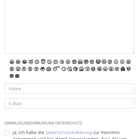
😀
😆
😂
🤣
😊
😇
😉
😍
😘
😜
🤑
🤗
🤓
😎
🤡
🤠
😟
😕
😖
😫
😩
😤
😠
😡
😲
😳
😱
😴
🙄
🤔
🤥
🤮
🤧
😷
🤩
🥱
🤬
💩
👻
💀
👽
🎃
EINWILLIGUNGSERKLÄRUNG DATENSCHUTZ
Ja, ich habe die
Datenschutzerklärung
zur Kenntnis
genommen und bin damit einverstanden, dass die von