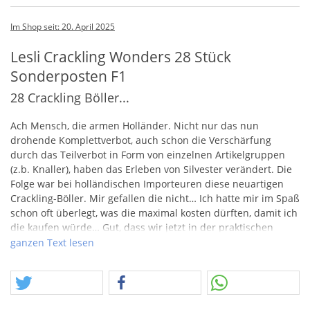
Im Shop seit: 20. April 2025
Lesli Crackling Wonders 28 Stück
Sonderposten F1
28 Crackling Böller...
Ach Mensch, die armen Holländer. Nicht nur das nun
drohende Komplettverbot, auch schon die Verschärfung
durch das Teilverbot in Form von einzelnen Artikelgruppen
(z.b. Knaller), haben das Erleben von Silvester verändert. Die
Folge war bei holländischen Importeuren diese neuartigen
Crackling-Böller. Mir gefallen die nicht… Ich hatte mir im Spaß
schon oft überlegt, was die maximal kosten dürften, damit ich
die kaufen würde… Gut, dass wir jetzt in der praktischen
Situation sind, dies mit Euch gemeinsam zubeantworten. In
ganzen Text lesen
dieser Schachtel sind 28 Stück.. Ich überlege ernsthaft, ob 5
Cent pro Stück ok sind? Würdet Ihr 5 Cent zahlen? Oder doch
auch 10? Vielleicht kann abseits des Preises ja einer was dazu
schreiben, seine Meinung… :) Ansonsten viel Freude mit dem