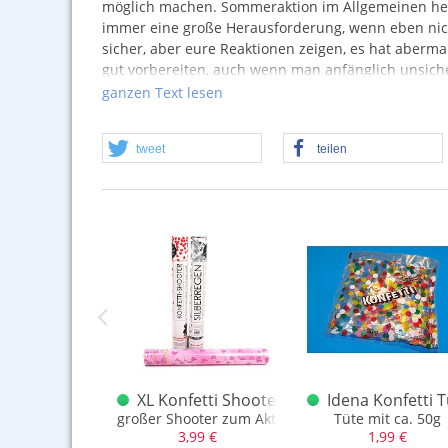
möglich machen. Sommeraktion im Allgemeinen heißt
immer eine große Herausforderung, wenn eben nicht 
sicher, aber eure Reaktionen zeigen, es hat aberm
gut vorbereiten, auch wenn man anfänglich unsicher 
ganzen Text lesen
Beim Nachschlag wachsen graue Haare.
Ist die Sommeraktion erstmal gut gestartet, drückt
Zufälle und Glücksumstände führen mehr oder we
tweet
teilen
von Artikeln, darauf könnt ihr euch nun nochmal 2
ngebot
g Konfetti-Zauber
XL Konfetti Shooter Silberregen u. ander
Idena Konfetti T
Luftdruck)
euerwerk
großer Shooter zum Aktionspreis
Tüte mit ca. 50g
,99 €
3,99 €
1,99 €