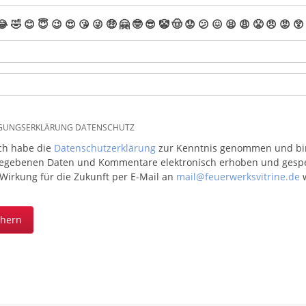
😂
🤣
😊
😇
😉
😍
😘
😜
🤑
🤗
🤓
😎
🤡
🤠
😟
😕
😖
😫
😩
😤
😠
😡
😲
IGUNGSERKLÄRUNG DATENSCHUTZ
ich habe die
Datenschutzerklärung
zur Kenntnis genommen und bin 
egebenen Daten und Kommentare elektronisch erhoben und gespeic
 Wirkung für die Zukunft per E-Mail an
mail@feuerwerksvitrine.de
w
chern