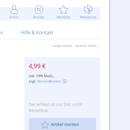
Werbung
 Jahr
are Artikel
Best of Sommeraktionen!
Widerrufsbelehrung
rk
Carl
 Bengalhölzer
fen
bende
Sommerpreise u.v.m.
AGB
otechnik
Konto
Bundle
Merkliste
Warenkorb
nd Attrappen
nehmigung
ste
Blitzschnell...
Kontaktformular
RS Pirotecnia
 und Pistolen
erwerk
& -gebiete
Über uns
werk
Alpha
iv
Hilfe & Kontakt
voriger Artikel
nächster Artikel
4,99 €
inkl. 19% MwSt.,
zzgl.
Versandkosten
Der Artikel ist zur Zeit nicht
bestellbar.
Artikel merken