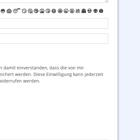
😳
😱
😴
🙄
🤔
🤥
🤮
🤧
😷
🤩
🥱
🤬
💩
👻
💀
👽
🎃
damit einverstanden, dass die von mir
hert werden. Diese Einwilligung kann jederzeit
iderrufen werden.