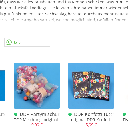
, dass wir alles raushauen und ins Rennen schicken, was zum jewe
ein Glücksfall vorliegt. Die letzten Jahre haben immer wieder sehr
als gut funktioniert. Der Nachschlag bereitet durchaus mehr Bauc
ist, ob die Angebotsartikel, welche möglich sind, Gefallen finden.
 die Zeit mächtig. Es ist nichts da und es muss innerhalb weniger
niger zum Erfolg. Wir kämmen alles nochmal durch, schauen was
teilen
 Wochen freuen. Wir wünschen viel Spaß!
e
üte 50gr.
DDR Partymischung Luftschlangen, Konfetti, Papi
DDR Konfetti Tütchen
TOP Mischung, original DDR*
original DDR Konfetti
Ti
9,99 €
5,99 €