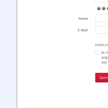
😀
😆
Name
E-Mail
EINWILL
Ja, 
ang
mit
Spei