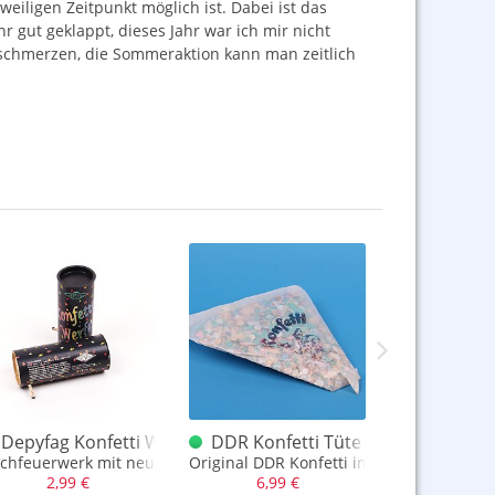
iligen Zeitpunkt möglich ist. Dabei ist das
 gut geklappt, dieses Jahr war ich mir nicht
hschmerzen, die Sommeraktion kann man zeitlich
 Wochen nochmal was passieren oder sich finden.
 geht… und dann kommt doch nochmal ein Segen
erkugeln
Depyfag Konfetti Werfer
DDR Konfetti Tüte Dreieck
XL Konfe
schfeuerwerk mit neu-nostalgischem Design
Original DDR Konfetti in einer dreiecks 
Konfetti-
2,99 €
6,99 €
2,99