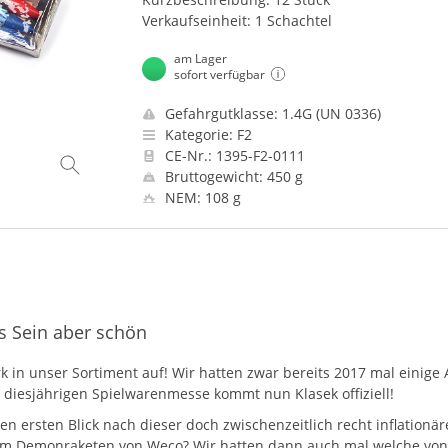
Verkaufseinheit: 1 Schachtel
am Lager
sofort verfügbar
Gefahrgutklasse: 1.4G (UN 0336)
Kategorie: F2
CE-Nr.: 1395-F2-0111
Bruttogewicht: 450 g
NEM: 108 g
s Sein aber schön
k in unser Sortiment auf! Wir hatten zwar bereits 2017 mal einige 
 diesjährigen Spielwarenmesse kommt nun Klasek offiziell!
n ersten Blick nach dieser doch zwischenzeitlich recht inflationär
m Demonraketen von Weco? Wir hatten dann auch mal welche von Cia