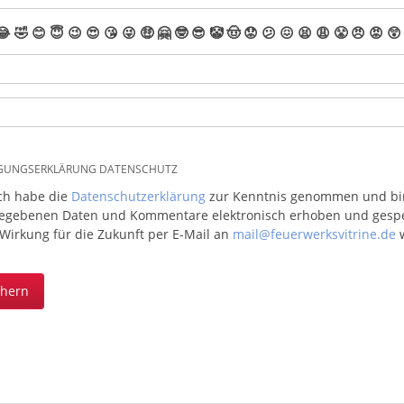
😂
🤣
😊
😇
😉
😍
😘
😜
🤑
🤗
🤓
😎
🤡
🤠
😟
😕
😖
😫
😩
😤
😠
😡
😲
IGUNGSERKLÄRUNG DATENSCHUTZ
ich habe die
Datenschutzerklärung
zur Kenntnis genommen und bin 
egebenen Daten und Kommentare elektronisch erhoben und gespeic
 Wirkung für die Zukunft per E-Mail an
mail@feuerwerksvitrine.de
w
chern