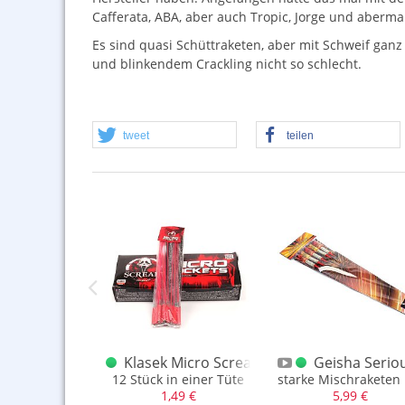
Cafferata,
ABA
, aber auch Tropic, Jorge und aberm
Es sind quasi Schüttraketen, aber mit Schweif ganz
und blinkendem Crackling nicht so schlecht.
tweet
teilen
 Rockets
 Radiation 1.3G
Klasek Micro Scream Rockets
Geisha Serio
1.3G Batterie mit sortenreinem Brokateffekt + Sterne
12 Stück in einer Tüte
starke Mischraketen 
,99 €
1,49 €
5,99 €