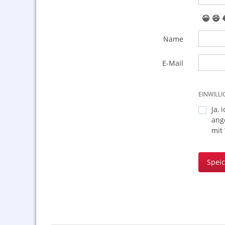
😀
😆
Name
E-Mail
EINWILL
Ja, 
ang
mit
Spei