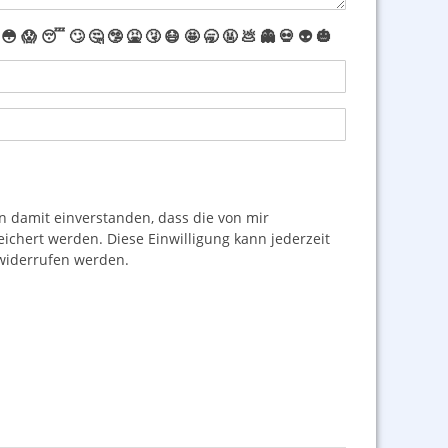
😳
😱
😴
🙄
🤔
🤥
🤮
🤧
😷
🤩
🥱
🤬
💩
👻
💀
👽
🎃
damit einverstanden, dass die von mir
hert werden. Diese Einwilligung kann jederzeit
iderrufen werden.