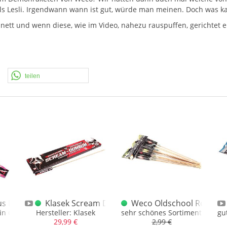
als Lesli. Irgendwann wann ist gut, würde man meinen. Doch was k
 nett und wenn diese, wie im Video, nahezu rauspuffen, gerichtet 
teilen
us Rockets
Klasek Scream Dumbum Raketen Made in EU.
Weco Oldschool Rockets
in Gold, Blink und Leuchteffekten
Hersteller: Klasek
sehr schönes Sortiment mit 1 k
gu
29,99 €
2,99 €