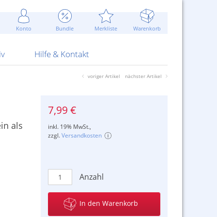
Werbung
 Jahr
are Artikel
Best of Sommeraktionen!
Widerrufsbelehrung
rk
Carl
 Bengalhölzer
fen
bende
Sommerpreise u.v.m.
AGB
otechnik
Konto
Bundle
Merkliste
Warenkorb
nd Attrappen
nehmigung
ste
Blitzschnell...
Kontaktformular
RS Pirotecnia
 und Pistolen
erwerk
& -gebiete
Über uns
werk
Alpha
iv
Hilfe & Kontakt
voriger Artikel
nächster Artikel
7,99 €
in als
inkl. 19% MwSt.,
zzgl.
Versandkosten
Anzahl
In den Warenkorb