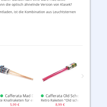
ann die optisch ähnelnde Version von Klasek?
entladen, ist die Kombination aus Leuchtsternen
Cafferata Mad Dog Thunder Rockets
Cafferata Old School Rockets Bees
Jorge 
räftigen Pfeifrakete und leisen Buketts
te Knallraketen für einen fairen Preis
Retro Raketen "Old school"
Große Kreisc
5,99 €
8,99 €
4,39