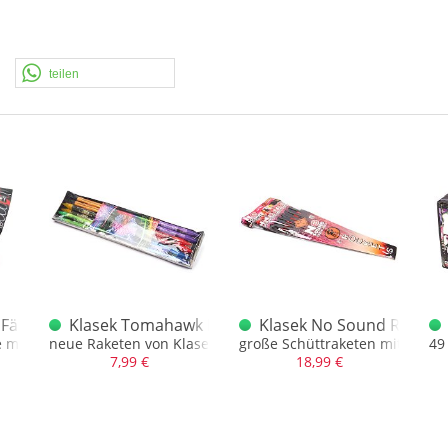
teilen
 Fächerbatterie 1.3G
Klasek Tomahawk Rockets
Klasek No Sound Rakete
ffekt + Sterne
e mit 49 Schuss, XXL 400gr. NEM, 1.3G
neue Raketen von Klasek, mehr Schein als Sein aber schön
große Schüttraketen mit Prem
49
7,99 €
18,99 €