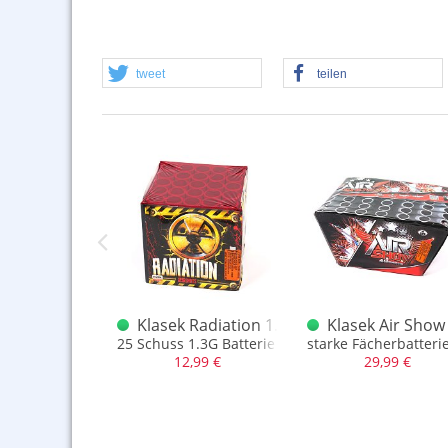
tweet
teilen
ek Crazy Ball 6er
Klasek Radiation 1.3G
Klasek Air Show
g
chachtel.
25 Schuss 1.3G Batterie mit sortenreinem Brokate
starke Fächerbatteri
,99 €
12,99 €
29,99 €