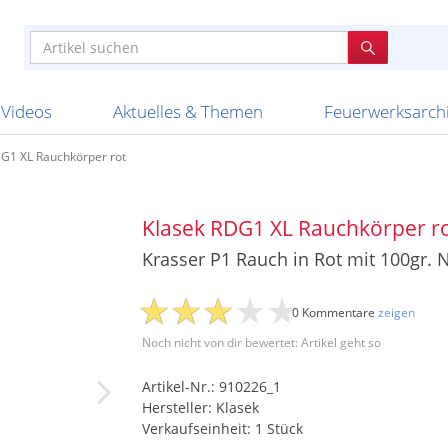
e
n anderen
e
tellen
Anzündhilfen
Bombenrohre
Ladenverkauf 2023
Auftragsbestätigung
Poster und 
Feuerwerk im
Nicht lieferb
Broekhoff
BVBA Belgien
BVD
Cafferata Vuurwe
ourismus
Feuerwerk T1
Batterien
20 Jahre Feuerwerksvitrine
Altersnachweis
Streich- und
Sammlertref
Gewerbetrei
BKV Vuurwerk
Blackboxx
Bo Peep
Bothmer Pyr
mpressionen
Schallerzeuger P1
Knallkörper
Ladenverkauf 2024
Bestellschluss
Schachteln u
Ausnahmege
Versanddien
Fireworks
Apel Feuerwerk
Argento Feuerwerk
A
t
lichkeiten
Jugendfeuerwerk
Raketen
Ladenverkauf 2025
Bestellablauf
Scherzartikel
Hochzeitsfeu
Lieferzeiten 
Adam\'s Fireworks
Alba Feuerwerk
Albert Feue
Videos
Aktuelles & Themen
Feuerwerksarch
G1 XL Rauchkörper rot
Klasek RDG1 XL Rauchkörper r
Krasser P1 Rauch in Rot mit 100gr.
0 Kommentare
zeigen
Noch nicht von dir bewertet: Artikel geht so
Artikel-Nr.: 910226_1
Hersteller: Klasek
Verkaufseinheit: 1 Stück