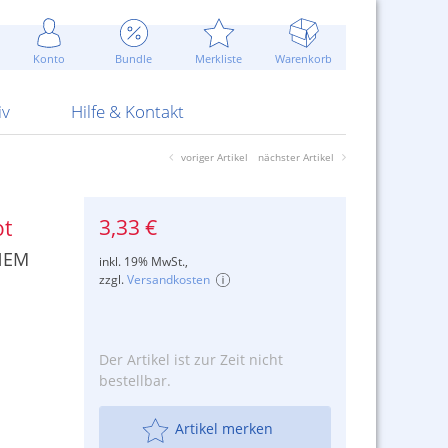
Werbung
 Jahr
are Artikel
Best of Sommeraktionen!
Widerrufsbelehrung
rk
Carl
 Bengalhölzer
fen
bende
Sommerpreise u.v.m.
AGB
otechnik
Konto
Bundle
Merkliste
Warenkorb
nd Attrappen
nehmigung
ste
Blitzschnell...
Kontaktformular
RS Pirotecnia
 und Pistolen
erwerk
& -gebiete
Über uns
werk
Alpha
iv
Hilfe & Kontakt
voriger Artikel
nächster Artikel
3,33 €
ot
 NEM
inkl. 19% MwSt.,
zzgl.
Versandkosten
Der Artikel ist zur Zeit nicht
bestellbar.
Artikel merken