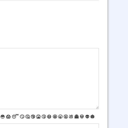
😳
😱
😴
🙄
🤔
🤥
🤮
🤧
😷
🤩
🥱
🤬
💩
👻
💀
👽
🎃