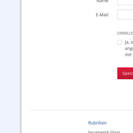
Name
E-Mail
EINWILL
Ja, 
ang
mit
Spei
Rubriken
Feuerwerk Shop