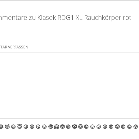
mentare zu Klasek RDG1 XL Rauchkörper rot
AR VERFASSEN
😂
🤣
😊
😇
😉
😍
😘
😜
🤑
🤗
🤓
😎
🤡
🤠
😟
😕
😖
😫
😩
😤
😠
😡
😲