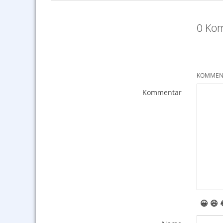
0 Kom
KOMMENT
Kommentar
😀
😆