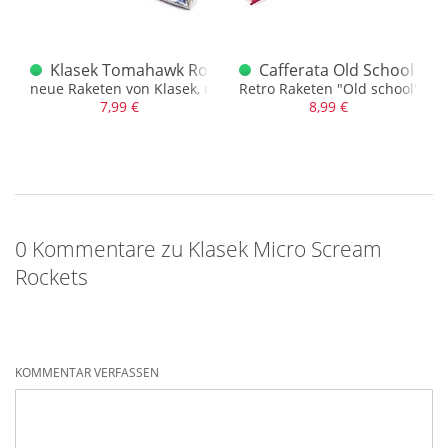
 6er
Klasek Tomahawk Rockets
Cafferata Old School Roc
Soundaufstieg
neue Raketen von Klasek, mehr Schein als Sein aber schön
Retro Raketen "Old school"
7,99 €
8,99 €
0 Kommentare zu Klasek Micro Scream
Rockets
KOMMENTAR VERFASSEN