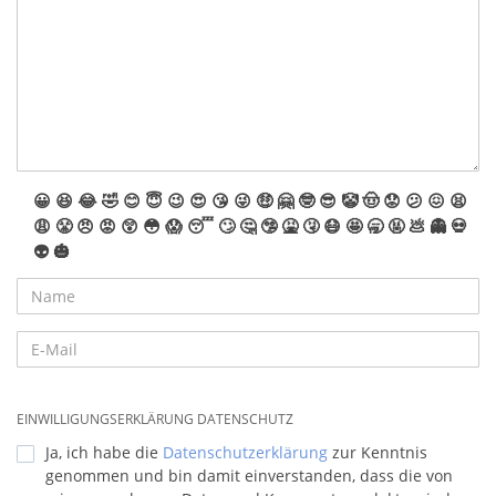
😀
😆
😂
🤣
😊
😇
😉
😍
😘
😜
🤑
🤗
🤓
😎
🤡
🤠
😟
😕
😖
😫
😩
😤
😠
😡
😲
😳
😱
😴
🙄
🤔
🤥
🤮
🤧
😷
🤩
🥱
🤬
💩
👻
💀
👽
🎃
EINWILLIGUNGSERKLÄRUNG DATENSCHUTZ
Ja, ich habe die
Datenschutzerklärung
zur Kenntnis
genommen und bin damit einverstanden, dass die von