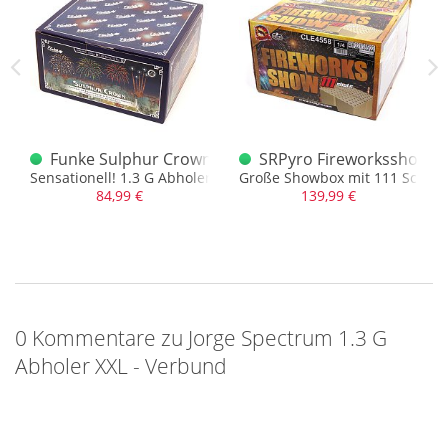
man sagen, die Qualität ist ordentlich gewachsen seit es
Funke gibt.
Der September 2025 wird auch zum Monat vergessener
Stücke aus dem Lager! Vieles liegt schon länger und ist oft
nur ein Rest. Im Monat Sept. 25 wollen wir den Dingen daher
ein neues Zuhause gönnen…. Also…. gönnt Euch..!
rbund 1.3G Abholer
Funke Sulphur Crown 100 Schuss Verbund 1.3G Abho
SRPyro Fireworksshow 1
dächtig..
Sensationell! 1.3 G Abholer, Titangold + Salutfinale
Große Showbox mit 111 Schuss i
84,99 €
139,99 €
0 Kommentare zu Jorge Spectrum 1.3 G
Abholer XXL - Verbund