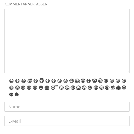
KOMMENTAR VERFASSEN
😀
😆
😂
🤣
😊
😇
😉
😍
😘
😜
🤑
🤗
🤓
😎
🤡
🤠
😟
😕
😖
😫
😩
😤
😠
😡
😲
😳
😱
😴
🙄
🤔
🤥
🤮
🤧
😷
🤩
🥱
🤬
💩
👻
💀
👽
🎃