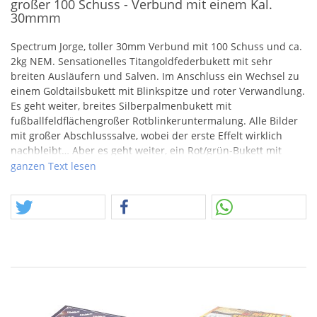
großer 100 Schuss - Verbund mit einem Kal.
30mmm
Spectrum Jorge, toller 30mm Verbund mit 100 Schuss und ca.
2kg
NEM
. Sensationelles Titangoldfederbukett mit sehr
breiten Ausläufern und Salven. Im Anschluss ein Wechsel zu
einem Goldtailsbukett mit Blinkspitze und roter Verwandlung.
Es geht weiter, breites Silberpalmenbukett mit
fußballfeldflächengroßer Rotblinkeruntermalung. Alle Bilder
mit großer Abschlusssalve, wobei der erste Effelt wirklich
nachbleibt… Aber es geht weiter, ein Rot/grün-Bukett mit
Poppingverwandlung – großes Kino, dass an gute Zeiten der
ganzen Text lesen
Double Deck von Xplode erinnert.
Sehr interessanter Verbund von Jorge! Diese Reihe, welche
uns gerade erreicht hat, ist doch relativ verdächtig gut. Auch
hier haben wir besondere Goldeffekte, welche sehr lange
stehen und auch die Kombinationen sind außergewöhnlicher
als sonst. Es geht nicht unbedingt in eine Riakeo – Richtung,
aber ich muss an den Gringo Verbund denken, welcher in der
Geschichtserzählung aus der gleichen Fabrik kommen soll, wo
auch Funke Verbünde gefertigt werden. Allgemein könnte