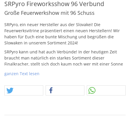
SRPyro Fireworksshow 96 Verbund
Große Feuerwerkshow mit 96 Schuss
SRP
yro, ein neuer Hersteller aus der Slovakei! Die
Feuerwerksvitrine präsentiert einen neuen Herstellern! Wir
haben für Euch eine bunte Mischung und begrüßen die
Slowaken in unserem Sortiment 2024!
SRP
yro kann und hat auch Verbünde! In der heutigen Zeit
braucht man natürlich ein starkes Sortiment dieser
Finalkracher, stellt sich doch kaum noch wer mit einer Sonne
um 12 Uhr hin.
ganzen Text lesen
Die Showbox 96 von
SRP
yro beginnt mit entspanntem Tempo.
Eine Reihe verschiedener Buketts mit großer Ausbreitung, ein
Bukett erinnert an die Super Show 6 von Jorgen, das andere
ist ein schönes Goldflimmerblinker-Bukett mit blauen Sternen
und auch ein Weißblinkerbukett mit roten Sternen lassen den
Himmel bleibt erleuchten. Als kleine Wasserstandsmeldung
kommt im Mittelteil eine Reihe starker Salven, mit den
benannten Bukettvarianten, auf Schlag. Das anschließende
Bigbündel aus Bombetten hämmert mit Farben kombinierten