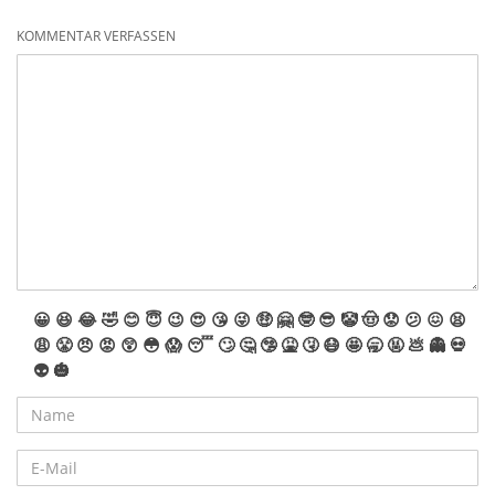
KOMMENTAR VERFASSEN
😀
😆
😂
🤣
😊
😇
😉
😍
😘
😜
🤑
🤗
🤓
😎
🤡
🤠
😟
😕
😖
😫
😩
😤
😠
😡
😲
😳
😱
😴
🙄
🤔
🤥
🤮
🤧
😷
🤩
🥱
🤬
💩
👻
💀
👽
🎃