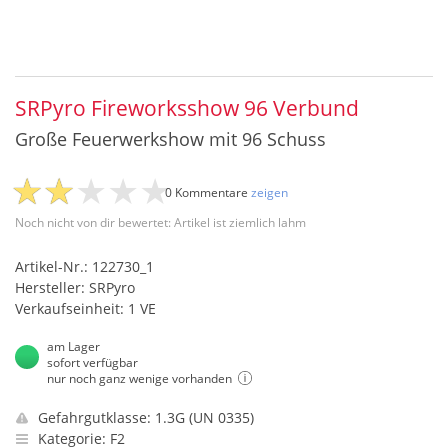
SRPyro Fireworksshow 96 Verbund
Große Feuerwerkshow mit 96 Schuss
0 Kommentare
zeigen
Noch nicht von dir bewertet: Artikel ist ziemlich lahm
Artikel-Nr.: 122730_1
Hersteller: SRPyro
Verkaufseinheit: 1 VE
am Lager
sofort verfügbar
nur noch ganz wenige vorhanden
Gefahrgutklasse: 1.3G (UN 0335)
Kategorie: F2