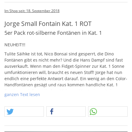
Im Shop seit: 18. September 2018
Jorge Small Fontain Kat. 1 ROT
5er Pack rot-silberne Fontänen in Kat. 1
NEUHEIT
!!!
Tulite Säihke ist tot, Nico Bonsai sind gesperrt, die Dino
Fontänen gibt es nicht mehr? Und die Hans Dampf sind fast
ausverkauft. Wenn man den Fidget-Spinner zur Kat. 1 Sonne
umfunktionieren will, braucht es neuen Stoff! Jorge hat nun
endlich eine perfekte Antwort darauf. Ein wenig an den Color-
Handfontänen gesägt und raus kommen handliche Kat. 1
Fontänen mit fantastischer Wirkung. Wir starten mit der
ganzen Text lesen
Version in roter Leuchtbasis und Silberfontäne im 5er Pack.