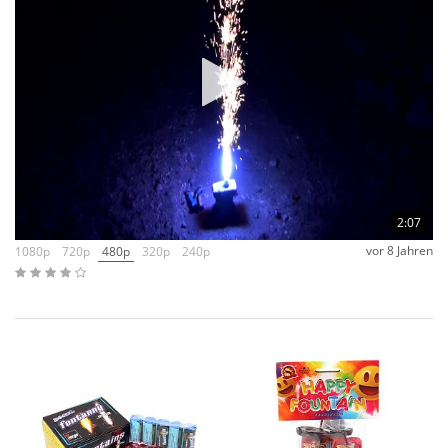
2:07
vor 8 Jahren
1080p
720p
480p
320p
240p