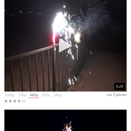
0:29
vor 2 Jahren
1080p
720p
480p
320p
240p