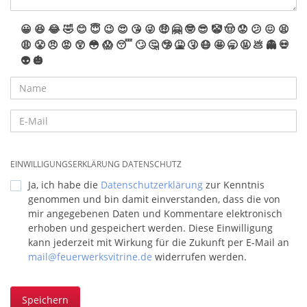
😀
😆
😂
🤣
😊
😇
😉
😍
😘
😜
🤑
🤗
🤓
😎
🤡
🤠
😟
😕
😖
😫
😩
😤
😠
😡
😲
😳
😱
😴
🙄
🤔
🤥
🤮
🤧
😷
🤩
🥱
🤬
💩
👻
💀
👽
🎃
EINWILLIGUNGSERKLÄRUNG DATENSCHUTZ
Ja, ich habe die
Datenschutzerklärung
zur Kenntnis
genommen und bin damit einverstanden, dass die von
mir angegebenen Daten und Kommentare elektronisch
erhoben und gespeichert werden. Diese Einwilligung
kann jederzeit mit Wirkung für die Zukunft per E-Mail an
mail@feuerwerksvitrine.de
widerrufen werden.
Speichern