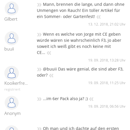
»
Mann, brennen die lange, und dann ohne
Unmengen von Rauch! Ein toller Artikel für
«
ein Sommer- oder Gartenfest!
Gilbert
13. 12. 2018, 21:02 Uhr
»
Wenn es welche von Jorge mit CE geben
würde wären sie wahrscheinlich F3, jo aber
soweit ich weiß gibt es noch keine mit
buuii
«
CE...
19. 09. 2018, 13:28 Uhr
»
@buuii Das wäre genial, die sind aber F3,
«
oder?
Kooikerfreund
19. 09. 2018, 11:25 Uhr
registriert
»
«
...im 6er Pack also ja? ;)
19. 09. 2018, 06:56 Uhr
Anonym
»
Oh man und ich dachte auf den ersten