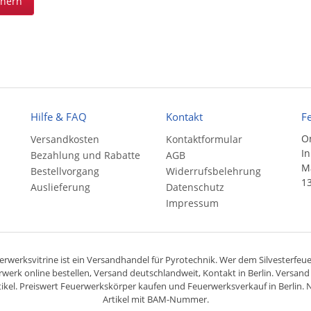
chern
Hilfe & FAQ
Kontakt
F
On
Versandkosten
Kontaktformular
In
Bezahlung und Rabatte
AGB
Ma
Bestellvorgang
Widerrufsbelehrung
13
Auslieferung
Datenschutz
Impressum
rwerksvitrine ist ein
Versandhandel
für
Pyrotechnik
. Wer dem Silvesterfeuer
rwerk online bestellen,
Versand deutschlandweit
, Kontakt in Berlin. Versan
ikel. Preiswert
Feuerwerkskörper
kaufen und Feuerwerksverkauf in Berlin. N
Artikel mit BAM-Nummer.