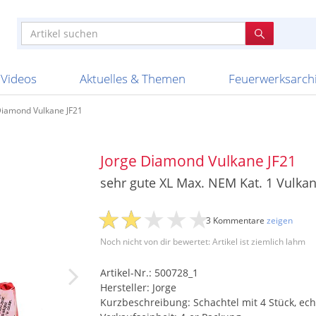
e
n anderen
e
tellen
Anzündhilfen
Bombenrohre
Ladenverkauf 2023
Auftragsbestätigung
Poster und 
Feuerwerk im
Nicht lieferb
Broekhoff
BVBA Belgien
BVD
Cafferata Vuurwe
ourismus
Feuerwerk T1
Batterien
20 Jahre Feuerwerksvitrine
Altersnachweis
Streich- und
Sammlertref
Gewerbetrei
BKV Vuurwerk
Blackboxx
Bo Peep
Bothmer Pyr
mpressionen
Schallerzeuger P1
Knallkörper
Ladenverkauf 2024
Bestellschluss
Schachteln u
Ausnahmege
Versanddien
Fireworks
Apel Feuerwerk
Argento Feuerwerk
A
t
lichkeiten
Jugendfeuerwerk
Raketen
Ladenverkauf 2025
Bestellablauf
Scherzartikel
Hochzeitsfeu
Lieferzeiten 
Adam\'s Fireworks
Alba Feuerwerk
Albert Feue
Videos
Aktuelles & Themen
Feuerwerksarch
Diamond Vulkane JF21
Jorge Diamond Vulkane JF21
sehr gute XL Max. NEM Kat. 1 Vulka
3 Kommentare
zeigen
Noch nicht von dir bewertet: Artikel ist ziemlich lahm
Artikel-Nr.: 500728_1
Hersteller: Jorge
Kurzbeschreibung: Schachtel mit 4 Stück, ech