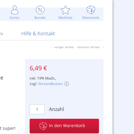
Werbung
 Jahr
are Artikel
Best of Sommeraktionen!
Widerrufsbelehrung
rk
Carl
 Bengalhölzer
fen
bende
Sommerpreise u.v.m.
AGB
otechnik
Konto
Bundle
Merkliste
Warenkorb
nd Attrappen
nehmigung
ste
Blitzschnell...
Kontaktformular
RS Pirotecnia
 und Pistolen
erwerk
& -gebiete
Über uns
werk
Alpha
iv
Hilfe & Kontakt
voriger Artikel
nächster Artikel
6,49 €
ne
inkl. 19% MwSt.,
zzgl.
Versandkosten
Anzahl
In den Warenkorb
t super!