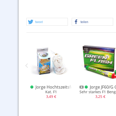
tweet
teilen
4er Halloween
at ONE Power Vulkane violett klein 4er
Jorge Hochtszeitsfontäne
Jorge JF60/G 
tel oder lose
Kat. F1
Sehr starkes F1 Beng
,50 €
3,49 €
3,25 €