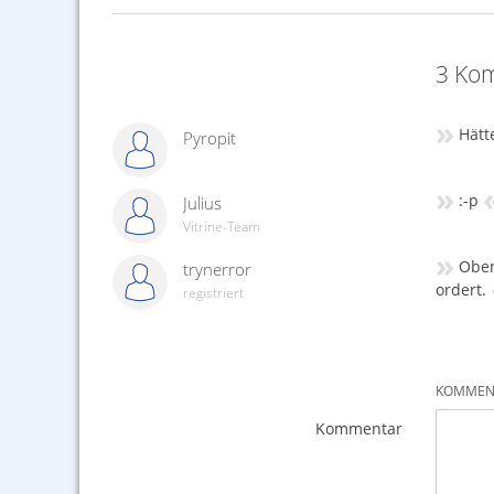
3 Kom
»
Hätt
Pyropit
»
:-p
Julius
Vitrine-Team
»
Oben
trynerror
ordert.
registriert
KOMMENT
Kommentar