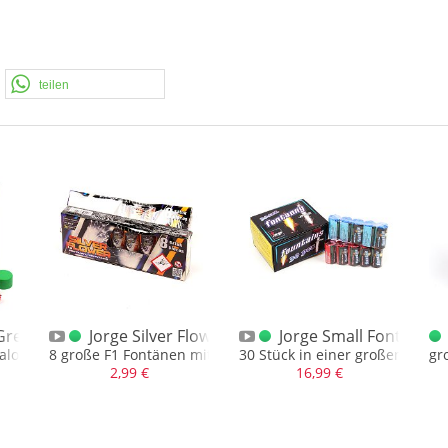
teilen
Green Flash F1 Bengalo
Jorge Silver Flower F1 XXL Fontänen
Jorge Small Fontain Ka
alo
8 große F1 Fontänen mit starker Silbersäule
30 Stück in einer großen Schac
gr
2,99 €
16,99 €