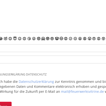
😂
🤣
😊
😇
😉
😍
😘
😜
🤑
🤗
🤓
😎
🤡
🤠
😟
😕
😖
😫
😩
😤
😠
😡
😲
IGUNGSERKLÄRUNG DATENSCHUTZ
ich habe die
Datenschutzerklärung
zur Kenntnis genommen und bin 
egebenen Daten und Kommentare elektronisch erhoben und gespeic
 Wirkung für die Zukunft per E-Mail an
mail@feuerwerksvitrine.de
w