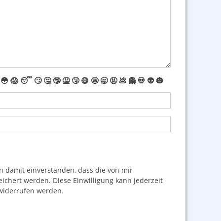
😳
😱
😴
🙄
🤔
🤥
🤮
🤧
😷
🤩
🥱
🤬
💩
👻
💀
👽
🎃
damit einverstanden, dass die von mir
hert werden. Diese Einwilligung kann jederzeit
iderrufen werden.