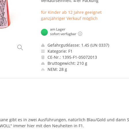
Verkaufseinheit: 4-er Packung
für Kinder ab 12 Jahre geeignet
ganzjähriger Verkauf möglich
am Lager
sofort verfügbar
Gefahrgutklasse: 1.4S (UN 0337)
Kategorie: F1
CE-Nr.: 1395-F1-05072013
Bruttogewicht: 210 g
NEM: 28 g
ulkane gibt es in zwei Ausführungen, natürlich Blau/Gold und dann S
AWOLL
" immer hier mit den Neuheiten in F1.