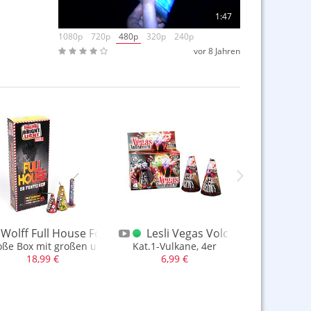
1:47
1080p
720p
480p
320p
240p
vor 8 Jahren
t. 1 BigBox
Wolff Full House Fontänen / Vulkane F1
Lesli Vegas Volcano's 4er Scha
Jorge 
htel
oße Box mit großen und kleinen Vulkanen / Fontänen
Kat.1-Vulkane, 4er
Sehr starkes
18,99 €
6,99 €
3,25