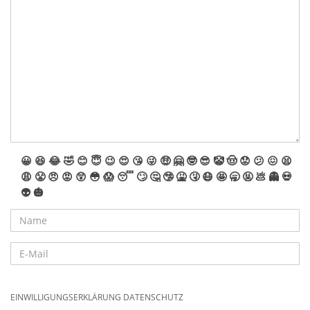
😀
😆
😂
🤣
😊
😇
😉
😍
😘
😜
🤑
🤗
🤓
😎
🤡
🤠
😟
😕
😖
😫
😩
😤
😠
😡
😲
😳
😱
😴
🙄
🤔
🤥
🤮
🤧
😷
🤩
🥱
🤬
💩
👻
💀
👽
🎃
EINWILLIGUNGSERKLÄRUNG DATENSCHUTZ