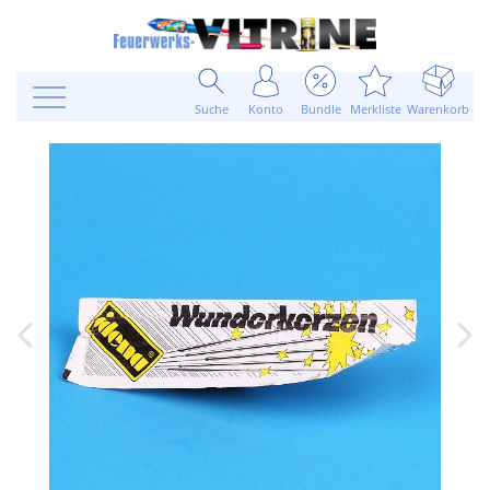
Suche
Konto
Bundle
Merkliste
Warenkorb