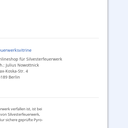
euerwerksvitrine
lineshop für Silvesterfeuerwerk
h.: Julius Nowottnick
x-Koska-Str. 4
189 Berlin
werk verfallen ist, ist bei
d von
Silvesterfeuerwerk
,
ur sichere geprüfte Pyro-