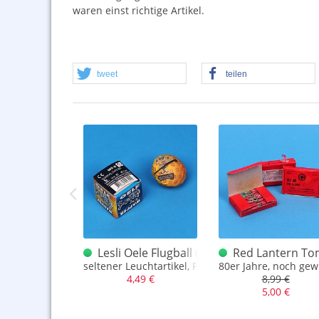
waren einst richtige Artikel.
tweet
teilen
3er
Xx Mini Cracker 1200
Lesli Oele Flugball (Mini B.O.G.)
Red Lantern Tom
Knaller
seltener Leuchtartikel, Flugball (ähnlich B.O.G.)
80er Jahre, noch gew
,99 €
4,49 €
8,99 €
,00 €
5,00 €