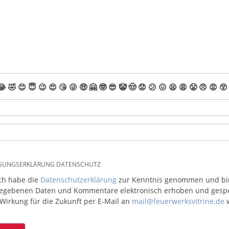
😂
🤣
😊
😇
😉
😍
😘
😜
🤑
🤗
🤓
😎
🤡
🤠
😟
😕
😖
😫
😩
😤
😠
😡
😲
IGUNGSERKLÄRUNG DATENSCHUTZ
ich habe die
Datenschutzerklärung
zur Kenntnis genommen und bin 
egebenen Daten und Kommentare elektronisch erhoben und gespeic
 Wirkung für die Zukunft per E-Mail an
mail@feuerwerksvitrine.de
w