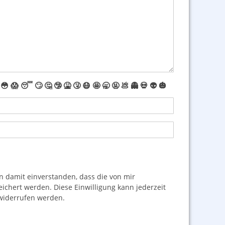
😳
😱
😴
🙄
🤔
🤥
🤮
🤧
😷
🤩
🥱
🤬
💩
👻
💀
👽
🎃
damit einverstanden, dass die von mir
hert werden. Diese Einwilligung kann jederzeit
iderrufen werden.