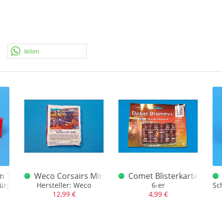
teilen
 Thumbs Mini Knaller alt
Weco Corsairs Mini-Knaller schwarze Schrift
Comet Blisterkarte Dic
ürgt.
Hersteller: Weco
6-er
Sc
12,99 €
4,99 €