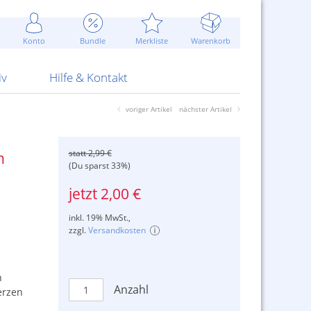
Werbung
 Jahr
are Artikel
Best of Sommeraktionen!
Widerrufsbelehrung
rk
Carl
 Bengalhölzer
fen
bende
Sommerpreise u.v.m.
AGB
otechnik
Konto
Bundle
Merkliste
Warenkorb
nd Attrappen
nehmigung
ste
Blitzschnell...
Kontaktformular
RS Pirotecnia
 und Pistolen
erwerk
& -gebiete
Über uns
werk
Alpha
iv
Hilfe & Kontakt
voriger Artikel
nächster Artikel
statt 2,99 €
n
(Du sparst 33%)
jetzt 2,00 €
inkl. 19% MwSt.,
zzgl.
Versandkosten
n
Anzahl
erzen