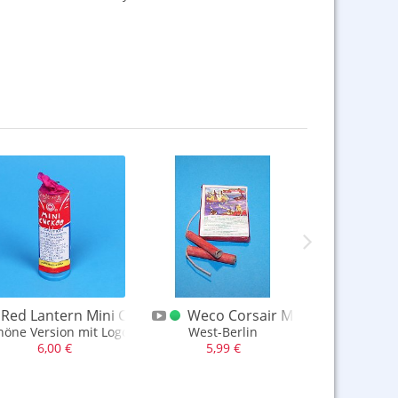
ke Brummer
Red Lantern Mini Cuckoo alt
Weco Corsair Mini-Knaller alt
Comet Fe
höne Version mit Logo eine Cuckoo Font.
West-Berlin
Blister
6,00 €
5,99 €
15,0