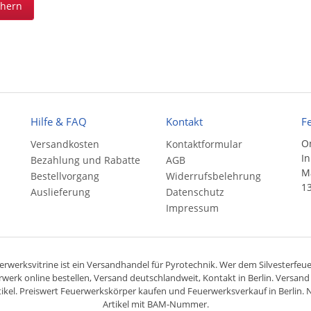
chern
Hilfe & FAQ
Kontakt
F
On
Versandkosten
Kontaktformular
In
Bezahlung und Rabatte
AGB
Ma
Bestellvorgang
Widerrufsbelehrung
13
Auslieferung
Datenschutz
Impressum
rwerksvitrine ist ein
Versandhandel
für
Pyrotechnik
. Wer dem Silvesterfeuer
rwerk online bestellen,
Versand deutschlandweit
, Kontakt in Berlin. Versan
ikel. Preiswert
Feuerwerkskörper
kaufen und Feuerwerksverkauf in Berlin. N
Artikel mit BAM-Nummer.