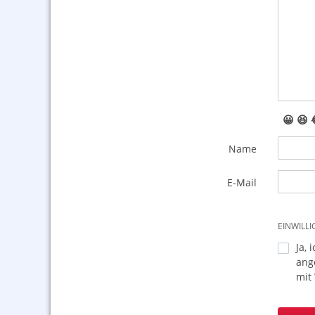
😀
😆
Name
E-Mail
EINWILL
Ja, 
ang
mit