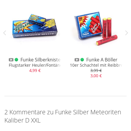
 C
Funke Silberknister Heuler 2017
Funke A Böller
em Vorbild
Flugstarker Heuler/Fontäne mit Silbercrackling
10er Schachtel mit Reibbrett
4,99 €
3,99 €
3,00 €
2 Kommentare zu Funke Silber Meteoriten
Kaliber D XXL