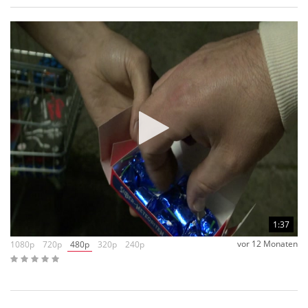
1:37
vor 12 Monaten
1080p
720p
480p
320p
240p