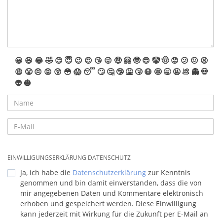
😀
😆
😂
🤣
😊
😇
😉
😍
😘
😜
🤑
🤗
🤓
😎
🤡
🤠
😟
😕
😖
😫
😩
😤
😠
😡
😲
😳
😱
😴
🙄
🤔
🤥
🤮
🤧
😷
🤩
🥱
🤬
💩
👻
💀
👽
🎃
EINWILLIGUNGSERKLÄRUNG DATENSCHUTZ
Ja, ich habe die
Datenschutzerklärung
zur Kenntnis
genommen und bin damit einverstanden, dass die von
mir angegebenen Daten und Kommentare elektronisch
erhoben und gespeichert werden. Diese Einwilligung
kann jederzeit mit Wirkung für die Zukunft per E-Mail an