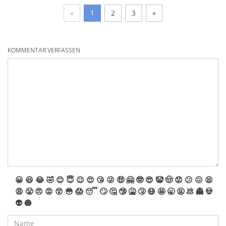
«
1
2
3
»
KOMMENTAR VERFASSEN
😀
😆
😂
🤣
😊
😇
😉
😍
😘
😜
🤑
🤗
🤓
😎
🤡
🤠
😟
😕
😖
😫
😩
😤
😠
😡
😲
😳
😱
😴
🙄
🤔
🤥
🤮
🤧
😷
🤩
🥱
🤬
💩
👻
💀
👽
🎃