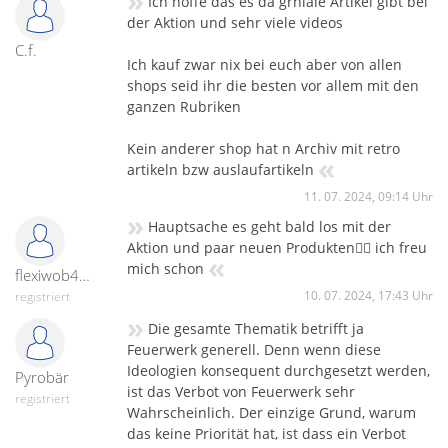
Ich hoffe das es da grniale Artikel gibt bei
der Aktion und sehr viele videos
C.f.
Ich kauf zwar nix bei euch aber von allen
shops seid ihr die besten vor allem mit den
ganzen Rubriken
Kein anderer shop hat n Archiv mit retro
«
artikeln bzw auslaufartikeln
11. 07. 2024, 09:14 Uhr
»
Hauptsache es geht bald los mit der
Aktion und paar neuen Produkten👍🏻 ich freu
«
mich schon
flexiwob45-31729
10. 07. 2024, 17:43 Uhr
registriert
»
Die gesamte Thematik betrifft ja
Feuerwerk generell. Denn wenn diese
Ideologien konsequent durchgesetzt werden,
Pyrobär
ist das Verbot von Feuerwerk sehr
registriert
Wahrscheinlich. Der einzige Grund, warum
das keine Priorität hat, ist dass ein Verbot