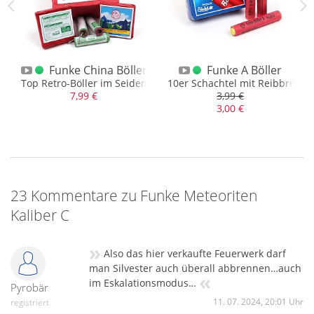
 C
Funke China Böller D 2016 F2
Funke A Böller
em Vorbild
Top Retro-Böller im Seidenpapier 4er Päckchen
10er Schachtel mit Reibbrett
7,99 €
3,99 €
3,00 €
23 Kommentare zu Funke Meteoriten
Kaliber C
»
Also das hier verkaufte Feuerwerk darf
man Silvester auch überall abbrennen…auch
«
im Eskalationsmodus…
Pyrobär
11. 07. 2024, 20:01 Uhr
registriert