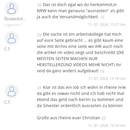
»
Das ist doch egal wo du herkommst,in
NRW kann man genauso "ausrasten" ,es gibt
«
ja auch die Versandmöglichkeit.
flexiwob45-31729
11. 07. 2024, 17:27 Uhr
registriert
»
Die sache ist ein arbeitskollege hat mich
auf eure Seite gebracht ... es gibt kaum eine
seite mit Archiv eine seite wo IHR auch noch
C.f.
die artikel im video zeigt und beschreibt (DIE
MEISTEN SEITEN MACHEN NUR
HERSTELLERZÜND VIDEOS MEHR NICHT) ihr
«
seid da ganz anders aufgebaut!
11. 07. 2024, 15:18 Uhr
»
Klar ist das ein lob ich wohn in rheine nrw
da gibt es sowas nicht und ich hab nicht mal
ebend das geld nach berlin zu kommen und
C.f.
da Silvester ordentlich ausrasten zu können
«
Grüße aus rheine euer Christian
11. 07. 2024, 15:14 Uhr