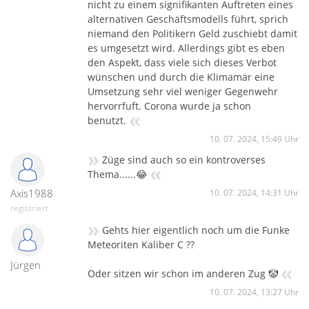
nicht zu einem signifikanten Auftreten eines
alternativen Geschäftsmodells führt, sprich
niemand den Politikern Geld zuschiebt damit
es umgesetzt wird. Allerdings gibt es eben
den Aspekt, dass viele sich dieses Verbot
wünschen und durch die Klimamär eine
Umsetzung sehr viel weniger Gegenwehr
hervorrfuft. Corona wurde ja schon
«
benutzt.
10. 07. 2024, 15:49 Uhr
»
Züge sind auch so ein kontroverses
«
Thema......😂
Axis1988
10. 07. 2024, 14:31 Uhr
registriert
»
Gehts hier eigentlich noch um die Funke
Meteoriten Kaliber C ??
Jürgen
«
Oder sitzen wir schon im anderen Zug 🤡
10. 07. 2024, 13:27 Uhr