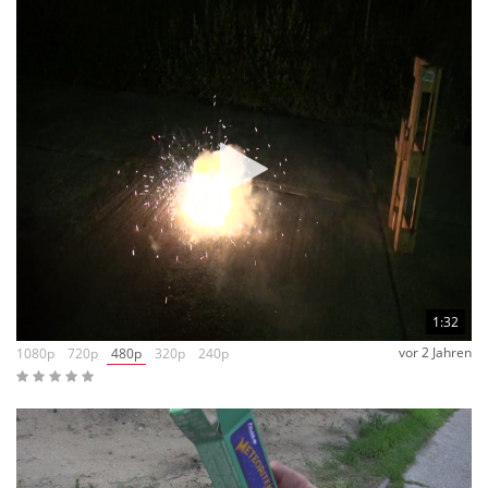
1:32
vor 2 Jahren
1080p
720p
480p
320p
240p