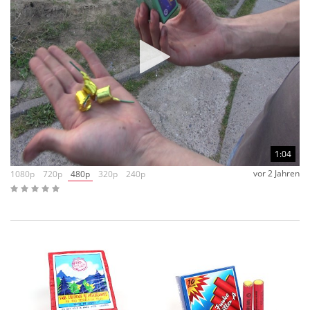
1:04
vor 2 Jahren
1080p
720p
480p
320p
240p