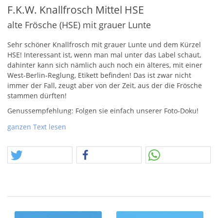
F.K.W. Knallfrosch Mittel HSE
alte Frösche (HSE) mit grauer Lunte
Sehr schöner Knallfrosch mit grauer Lunte und dem Kürzel
HSE
! Interessant ist, wenn man mal unter das Label schaut,
dahinter kann sich nämlich auch noch ein älteres, mit einer
West-Berlin-Reglung, Etikett befinden! Das ist zwar nicht
immer der Fall, zeugt aber von der Zeit, aus der die Frösche
stammen dürften!
Genussempfehlung: Folgen sie einfach unserer Foto-Doku!
Bei Bestellung von 10 Päckchen erhalten man eine
ganzen Text lesen
Umverpackung dazu, jedoch nur solange der Vorrat reicht.