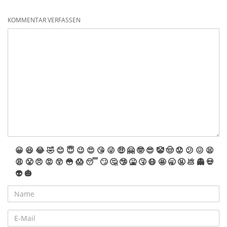
KOMMENTAR VERFASSEN
😀
😆
😂
🤣
😊
😇
😉
😍
😘
😜
🤑
🤗
🤓
😎
🤡
🤠
😟
😕
😖
😫
😩
😤
😠
😡
😲
😳
😱
😴
🙄
🤔
🤥
🤮
🤧
😷
🤩
🥱
🤬
💩
👻
💀
👽
🎃