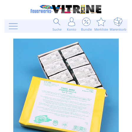
Suche
Konto
Bundle
Merkliste
Warenkorb