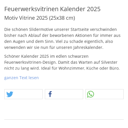
Feuerwerksvitrinen Kalender 2025
Motiv Vitrine 2025 (25x38 cm)
Die schönen Slidermotive unserer Startseite verschwinden
bisher nach Ablauf der beworbenen Aktionen für immer aus
den Augen und dem Sinn. Viel zu schade eigentlich, also
verwenden wir sie nun für unseren Jahreskalender.
Schöner Kalender 2025 im edlen schwarzen
Feuerwerksvitrinen-Design. Damit das Warten auf Silvester
nicht zu lang wird. Ideal für Wohnzimmer, Küche oder Büro.
Hinweis zur Bestellung: Wenn Sie eine separate Bestellung
ganzen Text lesen
nur für den Kalender aufgeben, können wir ihn sofort per
Post an Sie schicken. Bei Bestellung zusammen mit
Feuerwerksartikeln, erhalten Sie den Kalender am Jahresende
mit Ihrer Gesamtbestellung.
Produziert wurden die Kalender übrigens bei
https://www.kalender-druck.de