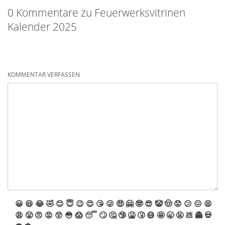
0 Kommentare zu Feuerwerksvitrinen
Kalender 2025
KOMMENTAR VERFASSEN
😀
😆
😂
🤣
😊
😇
😉
😍
😘
😜
🤑
🤗
🤓
😎
🤡
🤠
😟
😕
😖
😫
😩
😤
😠
😡
😲
😳
😱
😴
🙄
🤔
🤥
🤮
🤧
😷
🤩
🥱
🤬
💩
👻
💀