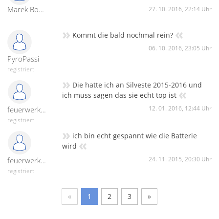
Marek Boeck
27. 10. 2016, 22:14 Uhr
»
«
Kommt die bald nochmal rein?
06. 10. 2016, 23:05 Uhr
PyroPassi
registriert
»
Die hatte ich an Silveste 2015-2016 und
«
ich muss sagen das sie echt top ist
12. 01. 2016, 12:44 Uhr
feuerwerkewald
registriert
»
ich bin echt gespannt wie die Batterie
«
wird
24. 11. 2015, 20:30 Uhr
feuerwerkewald
registriert
«
1
2
3
»