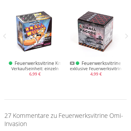
ion
rona / Remember / Verbotskiste P1 / T1 / F1
Feuerwerksvitrine Knallwurst
Feuerwerksvitrine Sma
icht im Sortiment sind
Verkaufseinheit: einzeln
exklusive Feuerwerksvitrinen - 
6,99 €
4,99 €
27 Kommentare zu Feuerwerksvitrine Omi-
Invasion