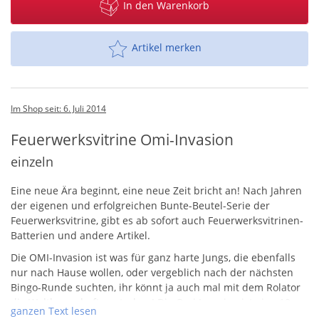
In den Warenkorb
Artikel merken
Im Shop seit: 6. Juli 2014
Feuerwerksvitrine Omi-Invasion
einzeln
Eine neue Ära beginnt, eine neue Zeit bricht an! Nach Jahren
der eigenen und erfolgreichen Bunte-Beutel-Serie der
Feuerwerksvitrine, gibt es ab sofort auch Feuerwerksvitrinen-
Batterien und andere Artikel.
Die
OMI
-Invasion ist was für ganz harte Jungs, die ebenfalls
nur nach Hause wollen, oder vergeblich nach der nächsten
Bingo-Runde suchten, ihr könnt ja auch mal mit dem Rolator
die Weltherrschaft anstreben! Die Omi Invasion ist eine 10
ganzen Text lesen
Schussbatterie mit einen Goldbuketts in filigranen