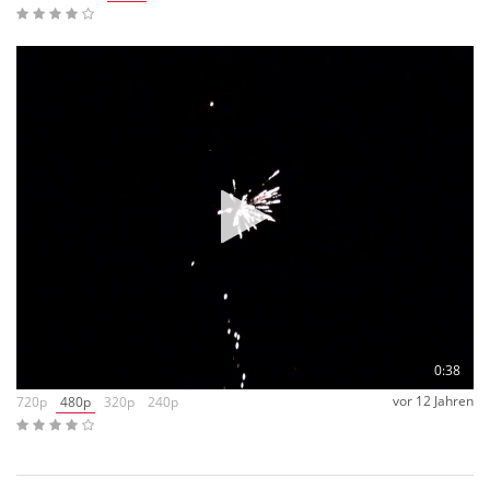
0:38
vor 12 Jahren
720p
480p
320p
240p