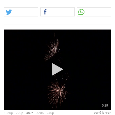
Trauerweiden.
Hoffen wir auch hier auf ein gutes Auslieferungsergebnis,
drückt uns alle Daumen!
Wahlweise als 24-er VE im Angebotspreis oder auch einzeln
für Jedermann.
0:39
vor 9 Jahren
1080p
720p
480p
320p
240p