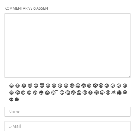
KOMMENTAR VERFASSEN
😀
😆
😂
🤣
😊
😇
😉
😍
😘
😜
🤑
🤗
🤓
😎
🤡
🤠
😟
😕
😖
😫
😩
😤
😠
😡
😲
😳
😱
😴
🙄
🤔
🤥
🤮
🤧
😷
🤩
🥱
🤬
💩
👻
💀
👽
🎃