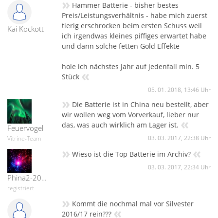
»
Hammer Batterie - bisher bestes
Preis/Leistungsverhältnis - habe mich zuerst
tierig erschrocken beim ersten Schuss weil
Kai Kockott
ich irgendwas kleines piffiges erwartet habe
und dann solche fetten Gold Effekte
hole ich nächstes Jahr auf jedenfall min. 5
«
Stück
05. 01. 2018, 13:46 Uhr
»
Die Batterie ist in China neu bestellt, aber
wir wollen weg vom Vorverkauf, lieber nur
«
das, was auch wirklich am Lager ist.
Feuervogel
03. 03. 2017, 22:38 Uhr
Vitrine-Team
»
«
Wieso ist die Top Batterie im Archiv?
03. 03. 2017, 22:34 Uhr
Phina2-20420
registriert
»
Kommt die nochmal mal vor Silvester
«
2016/17 rein???