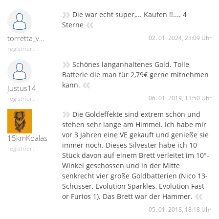
»
Die war echt super,... Kaufen !!.... 4
«
Sterne
torretta_vending-31395
02. 01. 2024, 23:09 Uhr
registriert
»
Schönes langanhaltenes Gold. Tolle
Batterie die man für 2,79€ gerne mitnehmen
«
kann.
Justus14
06. 01. 2019, 13:50 Uhr
registriert
»
Die Goldeffekte sind extrem schön und
stehen sehr lange am Himmel. Ich habe mir
vor 3 Jahren eine VE gekauft und genieße sie
15kmKoalas
immer noch. Dieses Silvester habe ich 10
registriert
Stück davon auf einem Brett verleitet im 10°-
Winkel geschossen und in der Mitte
senkrecht vier große Goldbatterien (Nico 13-
Schüsser, Evolution Sparkles, Evolution Fast
«
or Furios 1). Das Brett war der Hammer.
05. 01. 2018, 18:18 Uhr