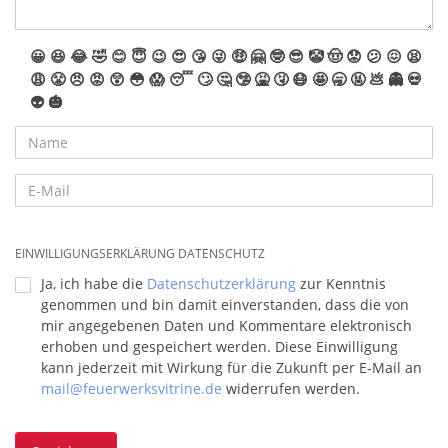
😀
😆
😂
🤣
😊
😇
😉
😍
😘
😜
🤑
🤗
🤓
😎
🤡
🤠
😟
😕
😖
😫
😩
😤
😠
😡
😲
😳
😱
😴
🙄
🤔
🤥
🤮
🤧
😷
🤩
🥱
🤬
💩
👻
💀
👽
🎃
EINWILLIGUNGSERKLÄRUNG DATENSCHUTZ
Ja, ich habe die
Datenschutzerklärung
zur Kenntnis
genommen und bin damit einverstanden, dass die von
mir angegebenen Daten und Kommentare elektronisch
erhoben und gespeichert werden. Diese Einwilligung
kann jederzeit mit Wirkung für die Zukunft per E-Mail an
mail@feuerwerksvitrine.de
widerrufen werden.