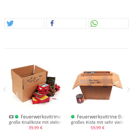
sch
nder 20 Jahre Vitrine Aufkleber
Feuerwerksvitrine Bunke Kiste Funke Thunder D M
Feuerwerksvitrine Bunte 
Kisten
 runder Aufkleber (14cm)
große Knallkiste mit vielen Funke Böllern
großes Kiste mit sehr vielen Ar
39,99 €
59,99 €