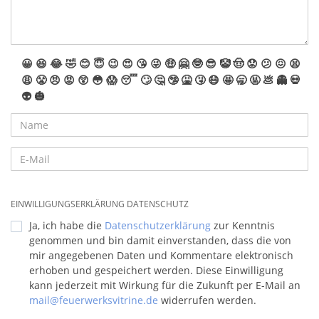
😀
😆
😂
🤣
😊
😇
😉
😍
😘
😜
🤑
🤗
🤓
😎
🤡
🤠
😟
😕
😖
😫
😩
😤
😠
😡
😲
😳
😱
😴
🙄
🤔
🤥
🤮
🤧
😷
🤩
🥱
🤬
💩
👻
💀
👽
🎃
EINWILLIGUNGSERKLÄRUNG DATENSCHUTZ
Ja, ich habe die
Datenschutzerklärung
zur Kenntnis
genommen und bin damit einverstanden, dass die von
mir angegebenen Daten und Kommentare elektronisch
erhoben und gespeichert werden. Diese Einwilligung
kann jederzeit mit Wirkung für die Zukunft per E-Mail an
mail@feuerwerksvitrine.de
widerrufen werden.