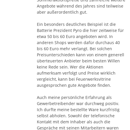
- Batterien (Original) (2x)
Angebote während des Jahres sind teilweise
- Sortimente (Original) (2x)
aber außerordentlich gut.
- Raketen (Original) (1x)
- Knallsets (Original) (1x)
Ein besonders deutliches Beispiel ist die
- Leuchtboxen (Original) (1x)
Batterie Prezident Pyro die hier zeitweise für
- Party- F1 Artikel (teilw. Original) (2x)
etwa 50 bis 60 Euro angeboten wird. In
- Verbundfontänen (Original) (1x)
anderen Shops werden dafür durchaus 40
- Überraschungskisten (Feuerwerksvitrine – Mischung) (1x)
bis 60 Euro mehr verlangt. Bei solchen
- Merch (Original) (2x)
Preisunterschieden kann von einem generell
überteuerten Anbieter beim besten Willen
Schaucht euch die Palette genau an. Es gibt dabei einige
keine Rede sein. Wer die Aktionen
Kisten, welche eine Aufschrift haben, die nicht dem Inhalt
aufmerksam verfolgt und Preise wirklich
entspricht. achtet also auf unserer Liste auch auf den Hinweis
vergleicht, kann bei Feuerwerksvitrine
"Original", dann könnte sicher sein, dass auch drin ist, was
ausgesprochen gute Angebote finden.
draufsteht. Wir schreiben euch auch die Anzahl jeweiliger
Artikelarten dazu.
Auch meine persönliche Erfahrung als
Achtung, die kleinere Halbpalette decken wir im Versand mit
Gewerbetreibender war durchweg positiv.
49.99 Euro extra ab, egal welche andere Versandbelastung
Ich durfte meine bestellte Ware kurzfristig
bereits vorliegt (Silvester). Unterjähriger Versand muss mit
selbst abholen. Sowohl der telefonische
uns abegesprochen werden. Hier kann es zu Erhebungen
Kontakt mit dem Inhaber als auch die
individueller Speditionskosten kommen, diese besprechen im
Gespräche mit seinen Mitarbeitern waren