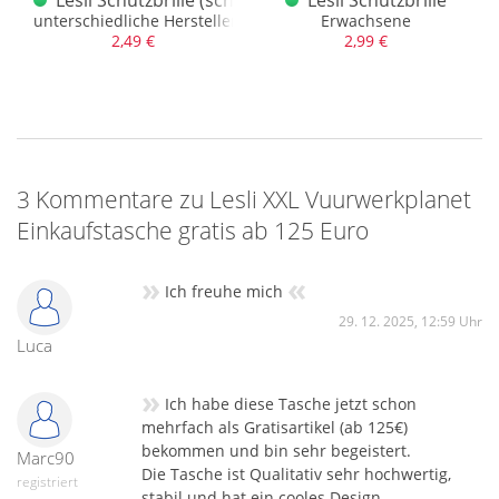
wert
unterschiedliche Hersteller.
Erwachsene
2,49 €
2,99 €
3 Kommentare zu Lesli XXL Vuurwerkplanet
Einkaufstasche gratis ab 125 Euro
»
«
Ich freuhe mich
29. 12. 2025, 12:59 Uhr
Luca
»
Ich habe diese Tasche jetzt schon
mehrfach als Gratisartikel (ab 125€)
bekommen und bin sehr begeistert.
Marc90
Die Tasche ist Qualitativ sehr hochwertig,
registriert
stabil und hat ein cooles Design.