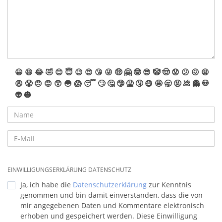
😀
😆
😂
🤣
😊
😇
😉
😍
😘
😜
🤑
🤗
🤓
😎
🤡
🤠
😟
😕
😖
😫
😩
😤
😠
😡
😲
😳
😱
😴
🙄
🤔
🤥
🤮
🤧
😷
🤩
🥱
🤬
💩
👻
💀
👽
🎃
EINWILLIGUNGSERKLÄRUNG DATENSCHUTZ
Ja, ich habe die
Datenschutzerklärung
zur Kenntnis
genommen und bin damit einverstanden, dass die von
mir angegebenen Daten und Kommentare elektronisch
erhoben und gespeichert werden. Diese Einwilligung