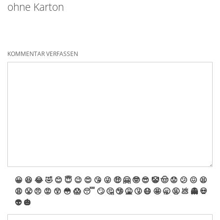
ohne Karton
KOMMENTAR VERFASSEN
😀
😆
😂
🤣
😊
😇
😉
😍
😘
😜
🤑
🤗
🤓
😎
🤡
🤠
😟
😕
😖
😫
😩
😤
😠
😡
😲
😳
😱
😴
🙄
🤔
🤥
🤮
🤧
😷
🤩
🥱
🤬
💩
👻
💀
👽
🎃