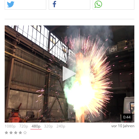
0:44
vor 10 Jahren
1080p
720p
480p
320p
240p