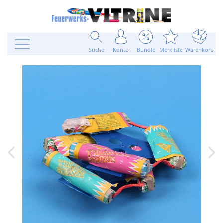
Suche
Konto
Bundle
Merkliste
Warenkorb