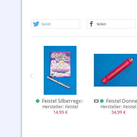
tweet
teilen
l Silberschwärmer
Feistel Silberregen 8-er
Feistel Donn
 Inhalt einer Ofi-Rakete
Hersteller: Feistel
Hersteller: Feistel
,66 €
14,99 €
34,99 €