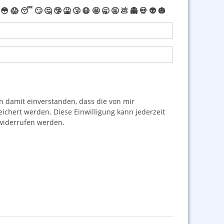
😳
😱
😴
🙄
🤔
🤥
🤮
🤧
😷
🤩
🥱
🤬
💩
👻
💀
👽
🎃
damit einverstanden, dass die von mir
hert werden. Diese Einwilligung kann jederzeit
iderrufen werden.