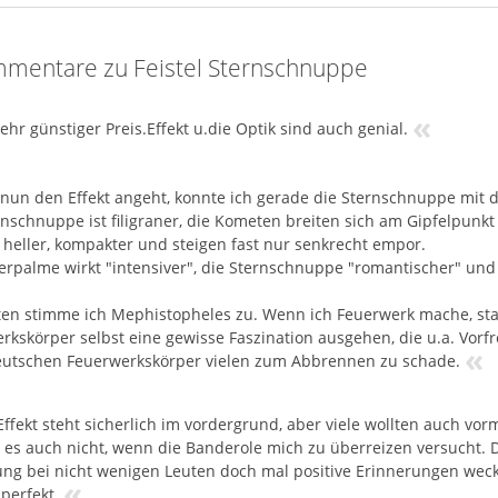
mentare zu Feistel Sternschnuppe
«
sehr günstiger Preis.Effekt u.die Optik sind auch genial.
nun den Effekt angeht, konnte ich gerade die Sternschnuppe mit d
rnschnuppe ist filigraner, die Kometen breiten sich am Gipfelpunk
e heller, kompakter und steigen fast nur senkrecht empor.
berpalme wirkt "intensiver", die Sternschnuppe "romantischer" und 
en stimme ich Mephistopheles zu. Wenn ich Feuerwerk mache, sta
rkskörper selbst eine gewisse Faszination ausgehen, die u.a. Vorf
«
eutschen Feuerwerkskörper vielen zum Abbrennen zu schade.
Effekt steht sicherlich im vordergrund, aber viele wollten auch vo
 es auch nicht, wenn die Banderole mich zu überreizen versucht. 
ung bei nicht wenigen Leuten doch mal positive Erinnerungen weck
«
perfekt.