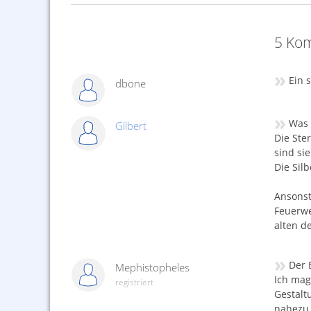
5 Kom
»
Ein 
dbone
»
Was 
Gilbert
Die Ste
sind si
Die Sil
Ansonst
Feuerwe
alten d
»
Der 
Mephistopheles
Ich mag
registriert
Gestalt
nahezu 