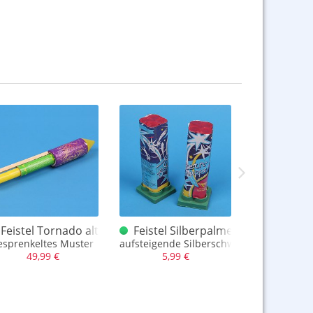
Feistel Tornado alt
Feistel Silberpalme
Feistel F
onverpackung
esprenkeltes Muster
aufsteigende Silberschweifkomten
Hersteller
49,99 €
5,99 €
5,00