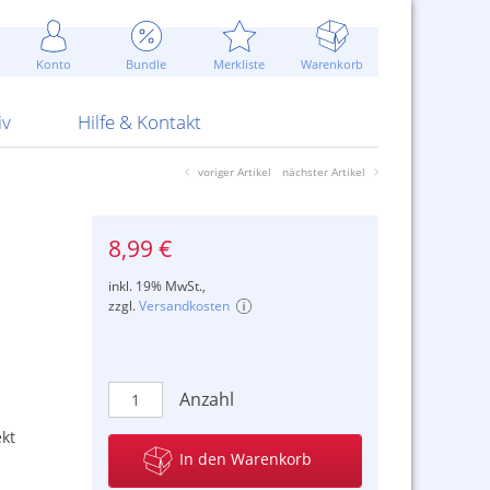
Werbung
 Jahr
are Artikel
Best of Sommeraktionen!
Widerrufsbelehrung
rk
Carl
 Bengalhölzer
fen
bende
Sommerpreise u.v.m.
AGB
otechnik
Konto
Bundle
Merkliste
Warenkorb
nd Attrappen
nehmigung
ste
Blitzschnell...
Kontaktformular
RS Pirotecnia
 und Pistolen
erwerk
& -gebiete
Über uns
werk
Alpha
iv
Hilfe & Kontakt
voriger Artikel
nächster Artikel
8,99 €
inkl. 19% MwSt.,
zzgl.
Versandkosten
Anzahl
kt
In den Warenkorb