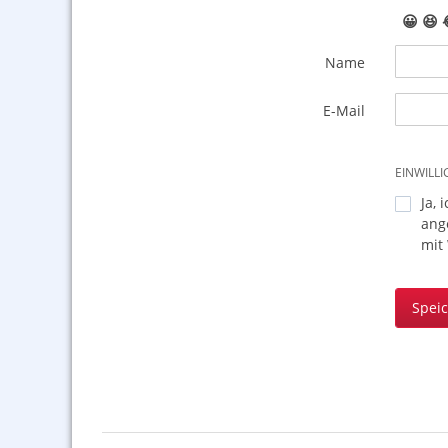
😀
😆
Name
E-Mail
EINWILL
Ja, 
ang
mit
Spei