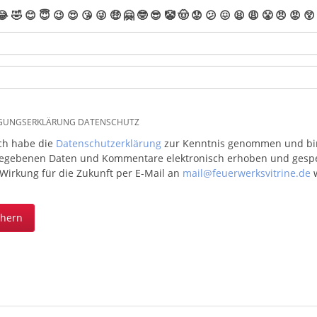
😂
🤣
😊
😇
😉
😍
😘
😜
🤑
🤗
🤓
😎
🤡
🤠
😟
😕
😖
😫
😩
😤
😠
😡
😲
IGUNGSERKLÄRUNG DATENSCHUTZ
ich habe die
Datenschutzerklärung
zur Kenntnis genommen und bin 
egebenen Daten und Kommentare elektronisch erhoben und gespeic
 Wirkung für die Zukunft per E-Mail an
mail@feuerwerksvitrine.de
w
chern