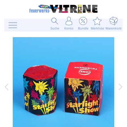
Suche
Konto
Bundle
Merkliste
Warenkorb