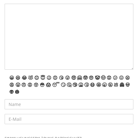
😀
😆
😂
🤣
😊
😇
😉
😍
😘
😜
🤑
🤗
🤓
😎
🤡
🤠
😟
😕
😖
😫
😩
😤
😠
😡
😲
😳
😱
😴
🙄
🤔
🤥
🤮
🤧
😷
🤩
🥱
🤬
💩
👻
💀
👽
🎃