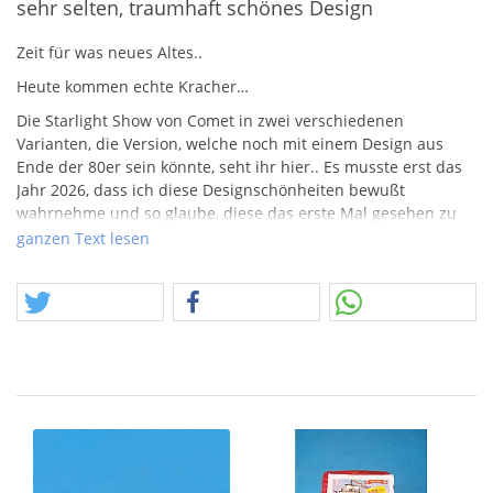
sehr selten, traumhaft schönes Design
Zeit für was neues Altes..
Heute kommen echte Kracher…
Die Starlight Show von Comet in zwei verschiedenen
Varianten, die Version, welche noch mit einem Design aus
Ende der 80er sein könnte, seht ihr hier.. Es musste erst das
Jahr 2026, dass ich diese Designschönheiten bewußt
wahrnehme und so glaube, diese das erste Mal gesehen zu
haben.
ganzen Text lesen
Achtung! Das Angebot fällt leider in die Rubrik
"Feuerwerkskörper", welche nicht funktionieren.
17.06.26
Freunde des täglichen Besuchens unserer Seite. Oft stelle ich
mir vor, wie immer die selben 5 meine fast täglichen Worte,
irgendwo versteckt, verfolgen. Warum nicht einfach Standard-
Ki-generierten Texte verwenden? Weil das kein Spaß macht,
weil es nicht echt ist, weil das jeder kann, und hoffentlich
bald keinen mehr interessiert. Im Gegenzug wird es immer
schwierige diesen Fake zu erkennen. Daher hoffe ich, das