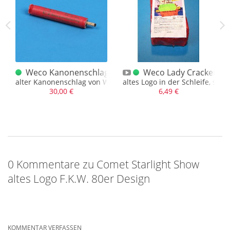
euch die oft fehlerdurchtränkten Worte bei uns besser
gefallen, als das ewig immer Gleiche, was eben diese Art der
Zukunft für uns bereit hält.
lag B altes Logo
Weco Kanonenschlag A 80er Jahre großes Logo
Weco Lady Cracker 400 
alter Kanonenschlag von Weco, 80er Jahre, gewürgt.
altes Logo in der Schleife, son
30,00 €
6,49 €
0 Kommentare zu Comet Starlight Show
altes Logo F.K.W. 80er Design
KOMMENTAR VERFASSEN