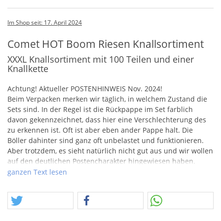
Im Shop seit: 17. April 2024
Comet HOT Boom Riesen Knallsortiment
XXXL Knallsortiment mit 100 Teilen und einer
Knallkette
Achtung! Aktueller
POSTENHINWEIS
Nov. 2024!
Beim Verpacken merken wir täglich, in welchem Zustand die
Sets sind. In der Regel ist die Rückpappe im Set farblich
davon gekennzeichnet, dass hier eine Verschlechterung des
zu erkennen ist. Oft ist aber eben ander Pappe halt. Die
Böller dahinter sind ganz oft unbelastet und funktionieren.
Aber trotzdem, es sieht natürlich nicht gut aus und wir wollen
auf den deutlichen Postencharakter hingewiesen haben.
ganzen Text lesen
Sehr großes Knallsortiment aus dem Jahr 2015!
Der riesen Flatschen stammt aus Karstadt und war in neuerer
Ausführung auch zuletzt noch bei Edeka zu bekommen. Alle
Größen sind vertreten und als Höhepunkt eine große D-Böller