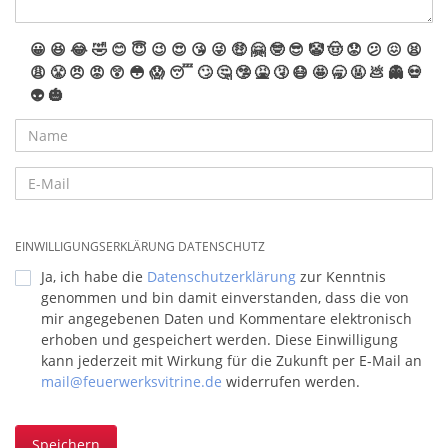
😀
😆
😂
🤣
😊
😇
😉
😍
😘
😜
🤑
🤗
🤓
😎
🤡
🤠
😟
😕
😖
😫
😩
😤
😠
😡
😲
😳
😱
😴
🙄
🤔
🤥
🤮
🤧
😷
🤩
🥱
🤬
💩
👻
💀
👽
🎃
EINWILLIGUNGSERKLÄRUNG DATENSCHUTZ
Ja, ich habe die
Datenschutzerklärung
zur Kenntnis
genommen und bin damit einverstanden, dass die von
mir angegebenen Daten und Kommentare elektronisch
erhoben und gespeichert werden. Diese Einwilligung
kann jederzeit mit Wirkung für die Zukunft per E-Mail an
mail@feuerwerksvitrine.de
widerrufen werden.
Speichern