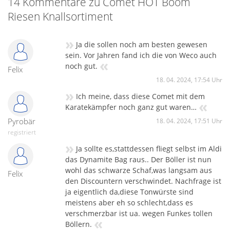
14 Kommentare zu Comet HOT Boom
Riesen Knallsortiment
»
Ja die sollen noch am besten gewesen
sein. Vor Jahren fand ich die von Weco auch
«
noch gut.
Felix
18. 04. 2024, 17:54 Uhr
»
Ich meine, dass diese Comet mit dem
«
Karatekämpfer noch ganz gut waren…
Pyrobär
18. 04. 2024, 17:51 Uhr
registriert
»
Ja sollte es,stattdessen fliegt selbst im Aldi
das Dynamite Bag raus.. Der Böller ist nun
wohl das schwarze Schaf,was langsam aus
Felix
den Discountern verschwindet. Nachfrage ist
ja eigentlich da,diese Tonwürste sind
meistens aber eh so schlecht,dass es
verschmerzbar ist ua. wegen Funkes tollen
«
Böllern.