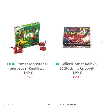
Knallkette.
Das Sortiment hat in den letzten Jahren ca. 13 Euro gekostet,
wir machen euch hier aber einen ganz anderen Preis.
Der Artikel stammt aus einem Postenankauf und daher
können die Sets auch Lagerspuren und einen sogenannten
Postencharakter aufweisen. Viele Sets haben sichtbare
Flecken auf der Rückseite (Pappeinleger) und dem
PVC
-Beutel
im allgemeinen. Die Probe hat aber ergeben, dass die
Knallerchen funktionieren und durchaus mit den Jahren
besser geworden sind oder einfach noch besser waren.
ack Knallsortiment
Comet Monster Frogs 6er rote Frösche
Keller/Comet Reibkopfkna
de
 mit Colorful Bangers
sehr großer Knallfrosch
20 Stück mit Reibbrett
1,49 €
1,99 €
0,75 €
1,20 €