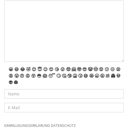
😀
😆
😂
🤣
😊
😇
😉
😍
😘
😜
🤑
🤗
🤓
😎
🤡
🤠
😟
😕
😖
😫
😩
😤
😠
😡
😲
😳
😱
😴
🙄
🤔
🤥
🤮
🤧
😷
🤩
🥱
🤬
💩
👻
💀
👽
🎃
EINWILLIGUNGSERKLÄRUNG DATENSCHUTZ