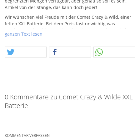
begrenzten Mengen verfügbar, aber genau so soll es sein,
Artikel von der Stange, das kann doch jeder!
Wir wünschen viel Freude mit der Comet Crazy & Wild, einer
fetten
XXL
Batterie. Bei dem Preis fast unwichtig was
rauskommt, obwohl Comet ja zuletzt immer wieder auch für
ganzen Text lesen
Überraschungen gut ist. Viel Glück.
0 Kommentare zu Comet Crazy & Wilde XXL
Batterie
KOMMENTAR VERFASSEN