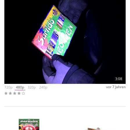
3:08
vor 7 Jahren
720p
480p
320p
240p