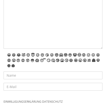
😀
😆
😂
🤣
😊
😇
😉
😍
😘
😜
🤑
🤗
🤓
😎
🤡
🤠
😟
😕
😖
😫
😩
😤
😠
😡
😲
😳
😱
😴
🙄
🤔
🤥
🤮
🤧
😷
🤩
🥱
🤬
💩
👻
💀
👽
🎃
EINWILLIGUNGSERKLÄRUNG DATENSCHUTZ