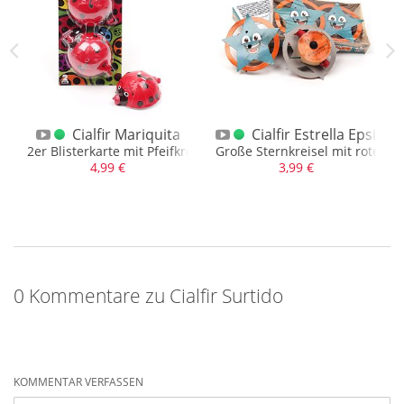
ellers
Cialfir Mariquita
Cialfir Estrella Epsilon
rwerk, ruhig und lange brennend
2er Blisterkarte mit Pfeifkreisel + Aufstieg
Große Sternkreisel mit rotem L
4,99 €
3,99 €
0 Kommentare zu Cialfir Surtido
KOMMENTAR VERFASSEN