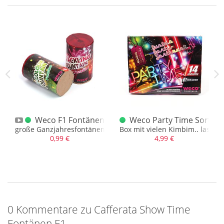
r 5er Fontänen
Weco F1 Fontänen XXL
Weco Party Time Sortim
5 vers. Farben mit Crackling
große Ganzjahresfontänen, unterschiedliche
Box mit vielen Kimbim.. lasst e
0,99 €
4,99 €
0 Kommentare zu Cafferata Show Time
Fontänen F1