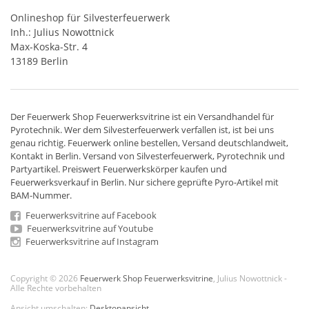
Onlineshop für Silvesterfeuerwerk
Inh.: Julius Nowottnick
Max-Koska-Str. 4
13189 Berlin
Der
Feuerwerk Shop
Feuerwerksvitrine ist ein
Versandhandel
für
Pyrotechnik
. Wer dem Silvesterfeuerwerk verfallen ist, ist bei uns
genau richtig. Feuerwerk online bestellen,
Versand deutschlandweit
,
Kontakt in Berlin. Versand von
Silvesterfeuerwerk
,
Pyrotechnik
und
Partyartikel. Preiswert
Feuerwerkskörper
kaufen und
Feuerwerksverkauf in Berlin. Nur sichere geprüfte Pyro-Artikel mit
BAM-Nummer.
Feuerwerksvitrine auf Facebook
Feuerwerksvitrine auf Youtube
Feuerwerksvitrine auf Instagram
Copyright © 2026
Feuerwerk Shop Feuerwerksvitrine
, Julius Nowottnick -
Alle Rechte vorbehalten
Ansicht umschalten:
Desktopansicht