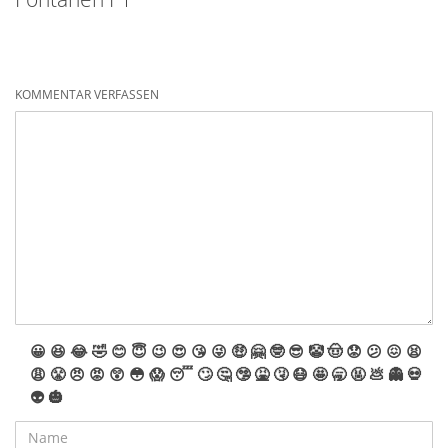
KOMMENTAR VERFASSEN
😀
😆
😂
🤣
😊
😇
😉
😍
😘
😜
🤑
🤗
🤓
😎
🤡
🤠
😟
😕
😖
😫
😩
😤
😠
😡
😲
😳
😱
😴
🙄
🤔
🤥
🤮
🤧
😷
🤩
🥱
🤬
💩
👻
💀
👽
🎃