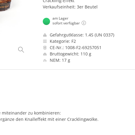
Crackling-Effekt
Verkaufseinheit: 3er Beutel
am Lager
sofort verfügbar
Gefahrgutklasse: 1.4S (UN 0337)
Kategorie: F2
CE-Nr.: 1008-F2-69257051
Bruttogewicht: 110 g
NEM: 17 g
te miteinander zu kombinieren:
änze den Knalleffekt mit einer Cracklingwolke.