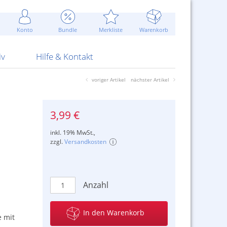
Werbung
 Jahr
are Artikel
Best of Sommeraktionen!
Widerrufsbelehrung
rk
Carl
 Bengalhölzer
fen
bende
Sommerpreise u.v.m.
AGB
otechnik
Konto
Bundle
Merkliste
Warenkorb
nd Attrappen
nehmigung
ste
Blitzschnell...
Kontaktformular
RS Pirotecnia
 und Pistolen
erwerk
& -gebiete
Über uns
werk
Alpha
iv
Hilfe & Kontakt
voriger Artikel
nächster Artikel
3,99 €
inkl. 19% MwSt.,
zzgl.
Versandkosten
Anzahl
In den Warenkorb
 mit