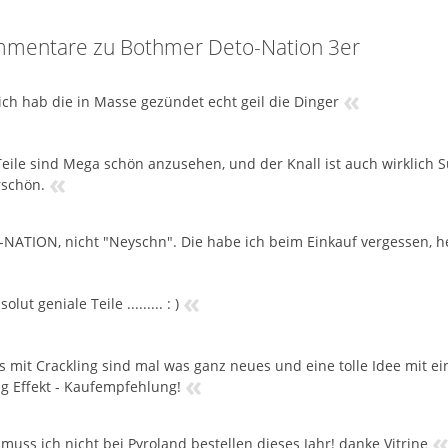
mentare zu Bothmer Deto-Nation 3er
«
 ich hab die in Masse gezündet echt geil die Dinger
Teile sind Mega schön anzusehen, und der Knall ist auch wirklich S
«
schön.
-NATION, nicht "Neyschn". Die habe ich beim Einkauf vergessen, h
«
solut geniale Teile ......... : )
s mit Crackling sind mal was ganz neues und eine tolle Idee mit e
«
ng Effekt - Kaufempfehlung!
t muss ich nicht bei Pyroland bestellen dieses Jahr! danke Vitrine