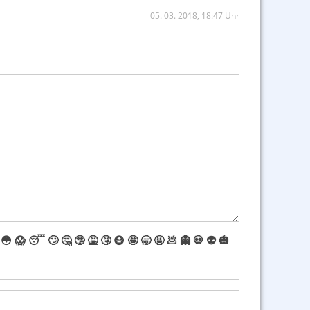
05. 03. 2018, 18:47 Uhr
😳
😱
😴
🙄
🤔
🤥
🤮
🤧
😷
🤩
🥱
🤬
💩
👻
💀
👽
🎃