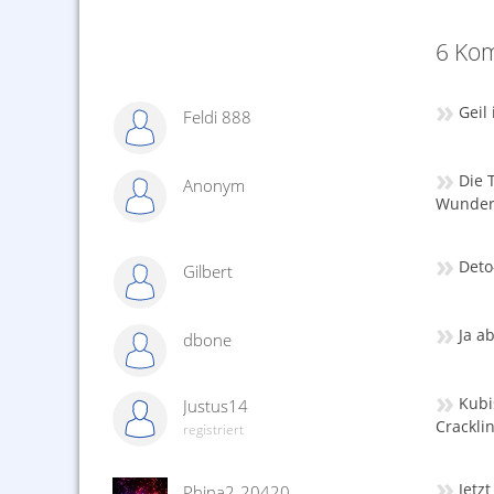
6 Kom
»
Geil
Feldi 888
»
Die 
Anonym
Wunder
»
Deto
Gilbert
»
Ja ab
dbone
»
Kubi
Justus14
Crackli
registriert
»
Jetz
Phina2-20420