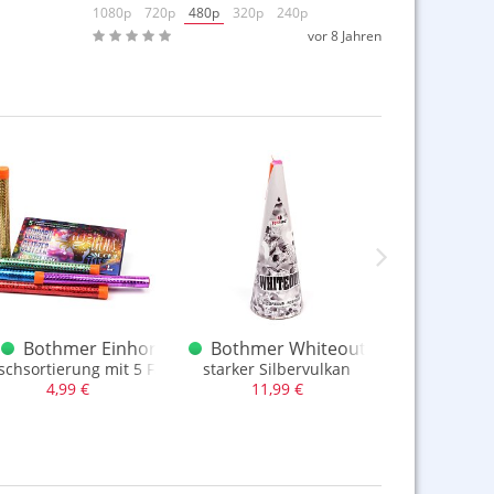
1080p
720p
480p
320p
240p
vor 8 Jahren
terie
Bothmer Einhornglitzer Regenbogen
Bothmer Whiteout Riesenvulkan
Bothmer 
auen Sternen, kompl. gefächert
schsortierung mit 5 Farben
starker Silbervulkan
große Packung
4,99 €
11,99 €
2,49