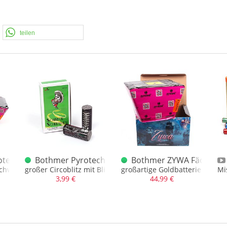
teilen
otechnik The Maze
Bothmer Pyrotechnik Schrreckschrraube
Bothmer ZYWA Fächerbat
chweif-Fächerbatterie
großer Circoblitz mit Blinksternbukett
großartige Goldbatterie mit bl
Mi
3,99 €
44,99 €