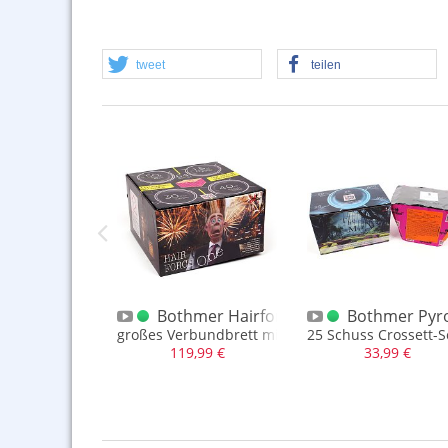
tweet
teilen
 Medium T1
r Goldgeil Riesenvulkan Goldglut
Bothmer Hairforce One
Bothmer Pyr
hr imposant
dvulkan mit ca. 60 Sek. Brenndauer
großes Verbundbrett mit 64 Schuss
25 Schuss Crossett-S
,99 €
119,99 €
33,99 €