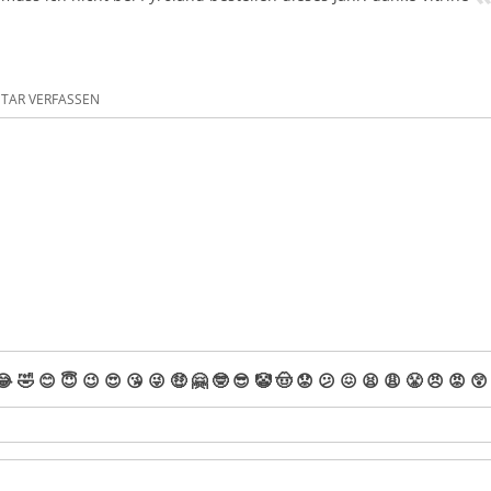
AR VERFASSEN
😂
🤣
😊
😇
😉
😍
😘
😜
🤑
🤗
🤓
😎
🤡
🤠
😟
😕
😖
😫
😩
😤
😠
😡
😲