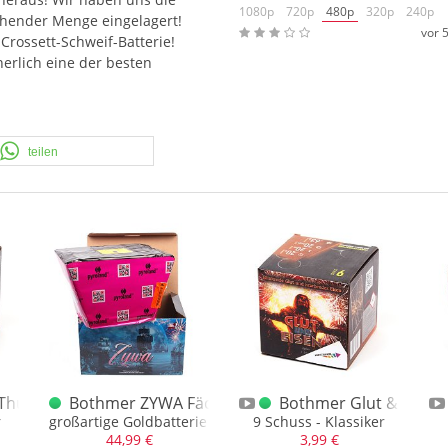
1080p
720p
480p
320p
240p
chender Menge eingelagert!
vor 
Crossett-Schweif-Batterie!
herlich eine der besten
teilen
Thunfisch 9 Schuss
Bothmer ZYWA Fächerbatterie
Bothmer Glut & Eisen 
r
großartige Goldbatterie mit blauen Sternen, kompl. gefäche
9 Schuss - Klassiker
44,99 €
3,99 €