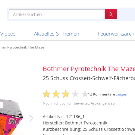
e
n anderen
e
tellen
Anzündhilfen
Bombenrohre
Ladenverkauf 2023
Auftragsbestätigung
Poster und 
Feuerwerk im
Nicht lieferb
Broekhoff
BVBA Belgien
BVD
Cafferata Vuurwe
ourismus
Feuerwerk T1
Batterien
20 Jahre Feuerwerksvitrine
Altersnachweis
Streich- und
Sammlertref
Gewerbetrei
BKV Vuurwerk
Blackboxx
Bo Peep
Bothmer Pyr
mpressionen
Schallerzeuger P1
Knallkörper
Ladenverkauf 2024
Bestellschluss
Schachteln u
Ausnahmege
Versanddien
Fireworks
Apel Feuerwerk
Argento Feuerwerk
A
t
lichkeiten
Jugendfeuerwerk
Raketen
Ladenverkauf 2025
Bestellablauf
Scherzartikel
Hochzeitsfeu
Lieferzeiten 
Adam\'s Fireworks
Alba Feuerwerk
Albert Feue
Videos
Aktuelles & Themen
Feuerwerksarch
mer Pyrotechnik The Maze
Bothmer Pyrotechnik The Maz
25 Schuss Crossett-Schweif-Fächerba
12 Kommentare
zeigen
Noch nicht von dir bewertet: Artikel geht so
Artikel-Nr.: 121186_1
Hersteller: Bothmer Pyrotechnik
Kurzbeschreibung: 25 Schuss Crossett-Schwei