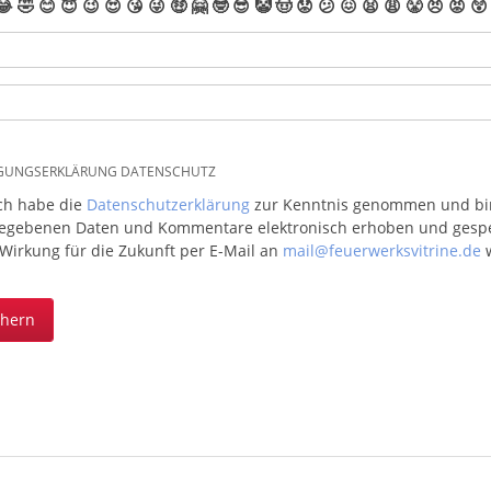
😂
🤣
😊
😇
😉
😍
😘
😜
🤑
🤗
🤓
😎
🤡
🤠
😟
😕
😖
😫
😩
😤
😠
😡
😲
IGUNGSERKLÄRUNG DATENSCHUTZ
ich habe die
Datenschutzerklärung
zur Kenntnis genommen und bin 
egebenen Daten und Kommentare elektronisch erhoben und gespeic
 Wirkung für die Zukunft per E-Mail an
mail@feuerwerksvitrine.de
w
chern