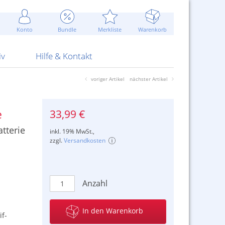
Werbung
 Jahr
are Artikel
Best of Sommeraktionen!
Widerrufsbelehrung
rk
Carl
 Bengalhölzer
fen
bende
Sommerpreise u.v.m.
AGB
otechnik
Konto
Bundle
Merkliste
Warenkorb
nd Attrappen
nehmigung
ste
Blitzschnell...
Kontaktformular
RS Pirotecnia
 und Pistolen
erwerk
& -gebiete
Über uns
werk
Alpha
iv
Hilfe & Kontakt
voriger Artikel
nächster Artikel
33,99 €
e
tterie
inkl. 19% MwSt.,
zzgl.
Versandkosten
Anzahl
In den Warenkorb
f-