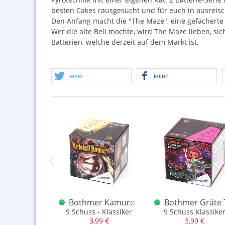
besten Cakes rausgesucht und für euch in ausreis
Den Anfang macht die "The Maze", eine gefächerte 
Wer die alte Beli mochte, wird The Maze lieben, sic
Batterien, welche derzeit auf dem Markt ist.
tweet
teilen
lls Cocoglitter
r Pyrotechnik Single Bells grün Checkercracker
Bothmer Kamuro Kristall 9 Schuss
Bothmer Gräte 
ufstieg mit starker Burst-Blume
9 Schuss - Klassiker
9 Schuss Klassike
,49 €
3,99 €
3,99 €