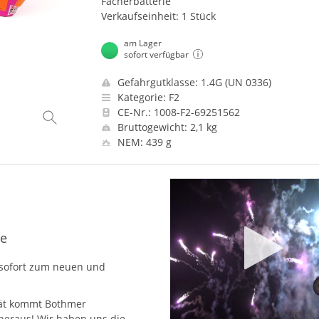
Fächerbatterie
Verkaufseinheit: 1 Stück
am Lager
sofort verfügbar
Gefahrgutklasse: 1.4G (UN 0336)
Kategorie: F2
CE-Nr.: 1008-F2-69251562
Bruttogewicht: 2,1 kg
NEM: 439 g
ie
bsofort zum neuen und
liät kommt Bothmer
 heraus! Wir haben uns die