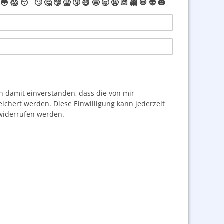
😳
😱
😴
🙄
🤔
🤥
🤮
🤧
😷
🤩
🥱
🤬
💩
👻
💀
👽
🎃
damit einverstanden, dass die von mir
hert werden. Diese Einwilligung kann jederzeit
iderrufen werden.