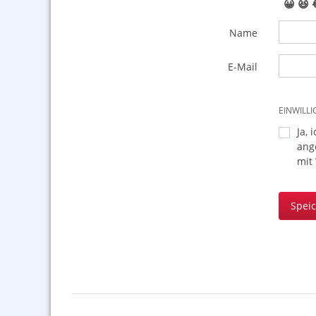
😀
😆
Name
E-Mail
EINWILL
Ja, 
ang
mit
Spei