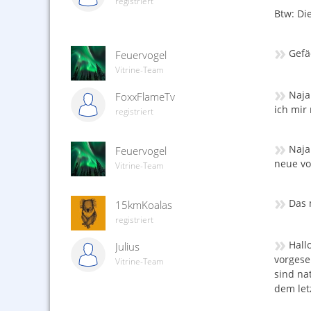
registriert
Btw: Di
»
Gefä
Feuervogel
Vitrine-Team
»
Naja
FoxxFlameTv
ich mir
registriert
»
Naja
Feuervogel
neue vo
Vitrine-Team
»
Das 
15kmKoalas
registriert
»
Hall
Julius
vorgese
Vitrine-Team
sind nat
dem let