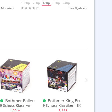
1080p
720p
480p
320p
240p
5 Monaten
vor 9 Jahren
9 Schuss
Bothmer Ballerman Beach Bomber
Bothmer King Brudi Batterie
Bothmer 
rt
9 Schuss Klassiker
9 Schuss Klassiker - EX - Xplode
großer Circob
3,99 €
3,99 €
3,99