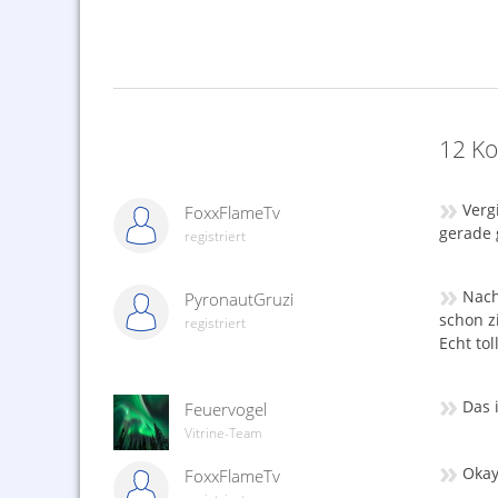
12 Ko
»
Verg
FoxxFlameTv
gerade 
registriert
»
Nach
PyronautGruzi
schon z
registriert
Echt to
»
Das i
Feuervogel
Vitrine-Team
»
Okay
FoxxFlameTv