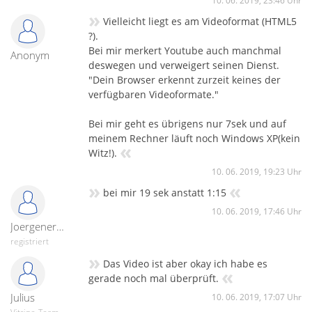
10. 06. 2019, 23:46 Uhr
»
Vielleicht liegt es am Videoformat (HTML5
?).
Bei mir merkert Youtube auch manchmal
Anonym
deswegen und verweigert seinen Dienst.
"Dein Browser erkennt zurzeit keines der
verfügbaren Videoformate."
Bei mir geht es übrigens nur 7sek und auf
meinem Rechner läuft noch Windows XP(kein
«
Witz!).
10. 06. 2019, 19:23 Uhr
»
«
bei mir 19 sek anstatt 1:15
10. 06. 2019, 17:46 Uhr
Joergenergie-22576
registriert
»
Das Video ist aber okay ich habe es
«
gerade noch mal überprüft.
Julius
10. 06. 2019, 17:07 Uhr