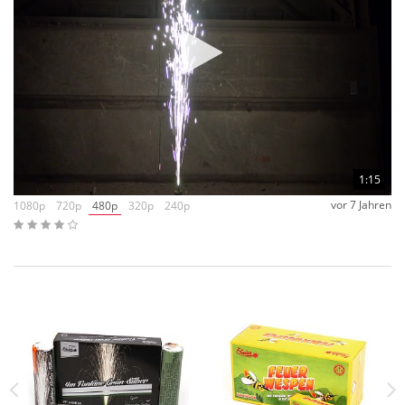
1:15
vor 7 Jahren
1080p
720p
480p
320p
240p