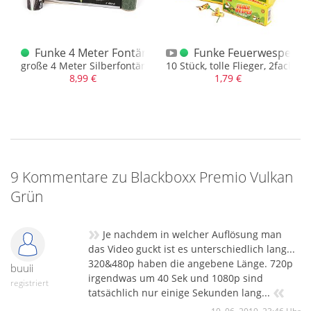
 Vulkan Purpur
Funke 4 Meter Fontäne Grün Silber
Funke Feuerwespen 10
. 26 gr. NEM
große 4 Meter Silberfontäne, grüne Basis 30 Sek.
10 Stück, tolle Flieger, 2fach sor
8,99 €
1,79 €
9 Kommentare zu Blackboxx Premio Vulkan
Grün
»
Je nachdem in welcher Auflösung man
das Video guckt ist es unterschiedlich lang...
320&480p haben die angebene Länge. 720p
buuii
irgendwas um 40 Sek und 1080p sind
registriert
«
tatsächlich nur einige Sekunden lang...