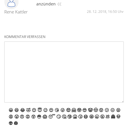
«
anzünden
Rene Kattler
28. 12. 2018, 16:50 Uhr
KOMMENTAR VERFASSEN
😀
😆
😂
🤣
😊
😇
😉
😍
😘
😜
🤑
🤗
🤓
😎
🤡
🤠
😟
😕
😖
😫
😩
😤
😠
😡
😲
😳
😱
😴
🙄
🤔
🤥
🤮
🤧
😷
🤩
🥱
🤬
💩
👻
💀
👽
🎃