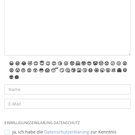
😀
😆
😂
🤣
😊
😇
😉
😍
😘
😜
🤑
🤗
🤓
😎
🤡
🤠
😟
😕
😖
😫
😩
😤
😠
😡
😲
😳
😱
😴
🙄
🤔
🤥
🤮
🤧
😷
🤩
🥱
🤬
💩
👻
💀
👽
🎃
EINWILLIGUNGSERKLÄRUNG DATENSCHUTZ
Ja, ich habe die
Datenschutzerklärung
zur Kenntnis