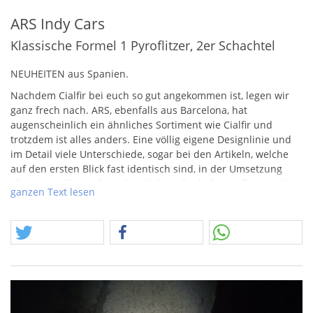
ARS Indy Cars
Klassische Formel 1 Pyroflitzer, 2er Schachtel
NEUHEITEN
aus Spanien.
Nachdem Cialfir bei euch so gut angekommen ist, legen wir
ganz frech nach.
ARS
, ebenfalls aus Barcelona, hat
augenscheinlich ein ähnliches Sortiment wie Cialfir und
trotzdem ist alles anders. Eine völlig eigene Designlinie und
im Detail viele Unterschiede, sogar bei den Artikeln, welche
auf den ersten Blick fast identisch sind, in der Umsetzung
aber was völlig anderes beinhalten. Doch der größte Anteil an
ganzen Text lesen
Artikeln ist natürlich gänzlich anders beschaffen. Eines
verbindet aber beide Firmen, die erkennbaren Traditionen
und welche Artikel in Spanien zuhause sind. Bei Cialfir konnte
man es schon bei vielen Artikeln sehen und bei
ARS
wird der
Aspekt des recht hohen Preisgefüges noch deutlicher. Und
trotzdem empfinden wir die Sortimentsausrichtung für
absolut unterstützenswert.
Die F2…jaja F2, also nicht zu verwechseln mit Formel 1. Also