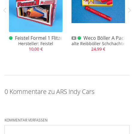
r 5er Packung 2m
Feistel Formel 1 Flitzer Schachtel m. einem Rennwag
Weco Böller A Packung 
Klipper
Hersteller: Feistel
alte Reibböller Schchachtel gel
10,00 €
24,99 €
0 Kommentare zu ARS Indy Cars
KOMMENTAR VERFASSEN