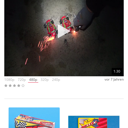
die F2 Flitzer von
ARS
. Jetzt kann man das ultimative Rennen
starten –
ARS
Flitzer gegen die Cialfir – Renner. Schöne
Faltfahrzeuge mit 3facheffekt.
1:30
vor 7 Jahren
1080p
720p
480p
320p
240p