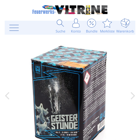
Suche
Konto
Bundle
Merkliste
Warenkorb