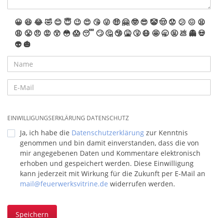
😀
😆
😂
🤣
😊
😇
😉
😍
😘
😜
🤑
🤗
🤓
😎
🤡
🤠
😟
😕
😖
😫
😩
😤
😠
😡
😲
😳
😱
😴
🙄
🤔
🤥
🤮
🤧
😷
🤩
🥱
🤬
💩
👻
💀
👽
🎃
EINWILLIGUNGSERKLÄRUNG DATENSCHUTZ
Ja, ich habe die
Datenschutzerklärung
zur Kenntnis
genommen und bin damit einverstanden, dass die von
mir angegebenen Daten und Kommentare elektronisch
erhoben und gespeichert werden. Diese Einwilligung
kann jederzeit mit Wirkung für die Zukunft per E-Mail an
mail@feuerwerksvitrine.de
widerrufen werden.
Speichern