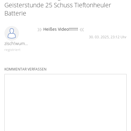
Geisterstunde 25 Schuss Tieftonheuler
Batterie
»
«
Heißes Video!!!!!!!!
30. 03. 2025, 23:12 Uhr
zisch!wumm!peng!
registriert
KOMMENTAR VERFASSEN