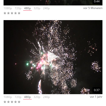
0:44
vor 5 Monaten
1080p
720p
480p
320p
240p
0:37
vor 1 Jahr
1080p
720p
480p
320p
240p