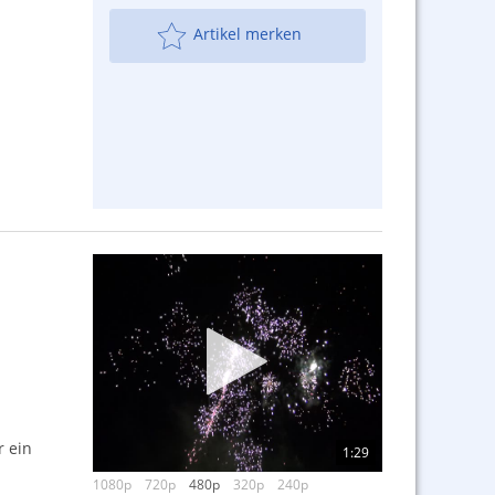
Artikel merken
r ein
1:29
1080p
720p
480p
320p
240p