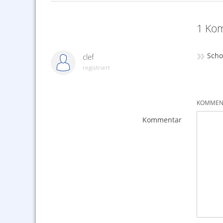
1 Kom
»
Scho
clef
registriert
KOMMENT
Kommentar