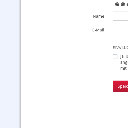
😀
😆
Name
E-Mail
EINWILL
Ja, 
ang
mit
Spei