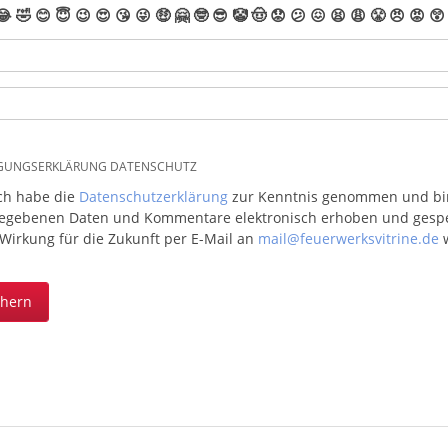
😂
🤣
😊
😇
😉
😍
😘
😜
🤑
🤗
🤓
😎
🤡
🤠
😟
😕
😖
😫
😩
😤
😠
😡
😲
IGUNGSERKLÄRUNG DATENSCHUTZ
ich habe die
Datenschutzerklärung
zur Kenntnis genommen und bin 
egebenen Daten und Kommentare elektronisch erhoben und gespeic
 Wirkung für die Zukunft per E-Mail an
mail@feuerwerksvitrine.de
w
chern