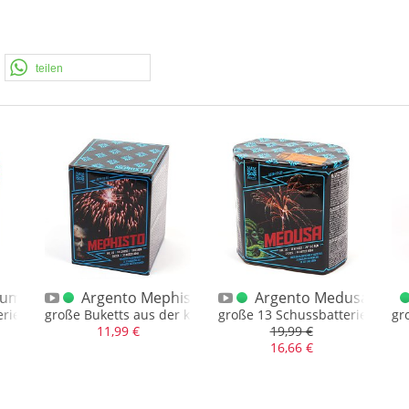
teilen
lume
Argento Mephisto
Argento Medusa
rie, Kal. 30mm, ca. 330gr. NEM
große Buketts aus der knuffig kleinen 10 Schussbatterie mit
große 13 Schussbatterie, Kal.
gr
11,99 €
19,99 €
16,66 €