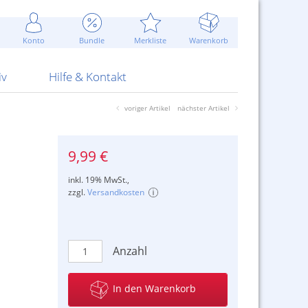
Werbung
 Jahr
are Artikel
Best of Sommeraktionen!
Widerrufsbelehrung
rk
Carl
 Bengalhölzer
fen
bende
Sommerpreise u.v.m.
AGB
otechnik
Konto
Bundle
Merkliste
Warenkorb
nd Attrappen
nehmigung
ste
Blitzschnell...
Kontaktformular
RS Pirotecnia
 und Pistolen
erwerk
& -gebiete
Über uns
werk
Alpha
iv
Hilfe & Kontakt
voriger Artikel
nächster Artikel
9,99 €
inkl. 19% MwSt.,
zzgl.
Versandkosten
Anzahl
In den Warenkorb