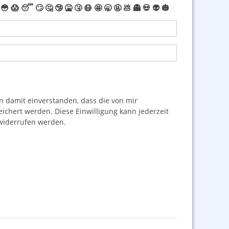
😳
😱
😴
🙄
🤔
🤥
🤮
🤧
😷
🤩
🥱
🤬
💩
👻
💀
👽
🎃
damit einverstanden, dass die von mir
hert werden. Diese Einwilligung kann jederzeit
iderrufen werden.