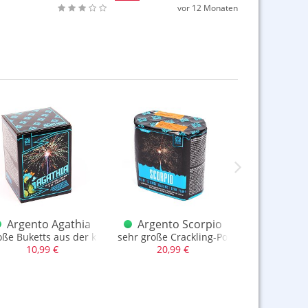
vor 12 Monaten
Argento Agathia
Argento Scorpio
Argen
 Kal. 25
 30mm, ca. 288gr. NEM
oße Buketts aus der knuffig kleinen 10 Schussbatterie mit Kal. 25
sehr große Crackling-Power Batterie mit 
große 13 Sch
10,99 €
20,99 €
16,9