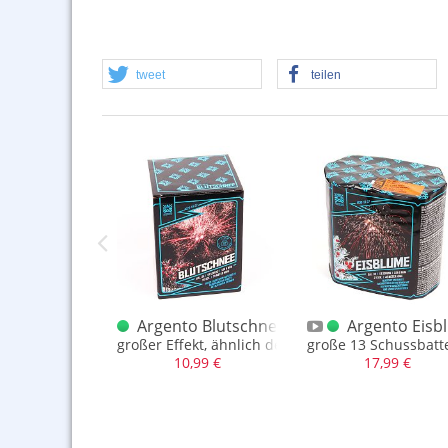
tweet
teilen
ento Demonio
Argento Blutschnee
Argento Eisb
inker Buketts
chussbatterie, Kal. 30mm, ca. 288gr. NEM
großer Effekt, ähnlich der DDR als I-Shape
große 13 Schussbatte
,99 €
10,99 €
17,99 €