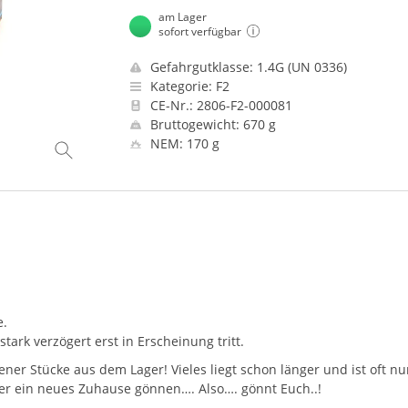
am Lager
sofort verfügbar
Gefahrgutklasse: 1.4G (UN 0336)
Kategorie: F2
CE-Nr.: 2806-F2-000081
Bruttogewicht: 670 g
NEM: 170 g
e.
tark verzögert erst in Erscheinung tritt.
r Stücke aus dem Lager! Vieles liegt schon länger und ist oft nu
er ein neues Zuhause gönnen…. Also…. gönnt Euch..!