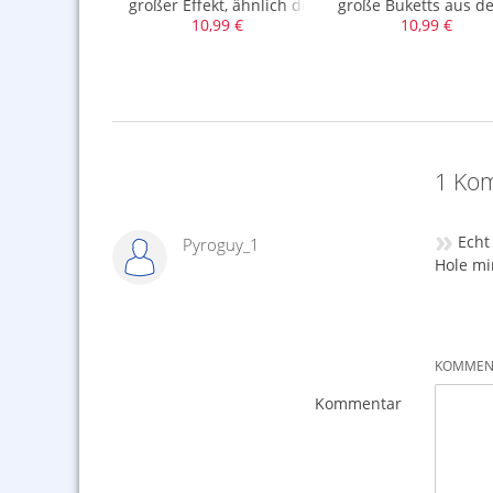
a. 288gr. NEM
chussbatterie, Kal. 30mm, ca. 288gr. NEM
großer Effekt, ähnlich der DDR als I-Shape
große Buketts aus de
,99 €
10,99 €
10,99 €
,66 €
1 Kom
»
Echt
Pyroguy_1
Hole mi
KOMMENT
Kommentar