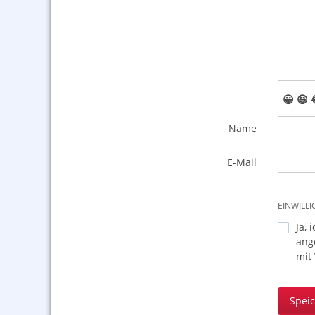
😀
😆
Name
E-Mail
EINWILL
Ja, 
ang
mit
Spei