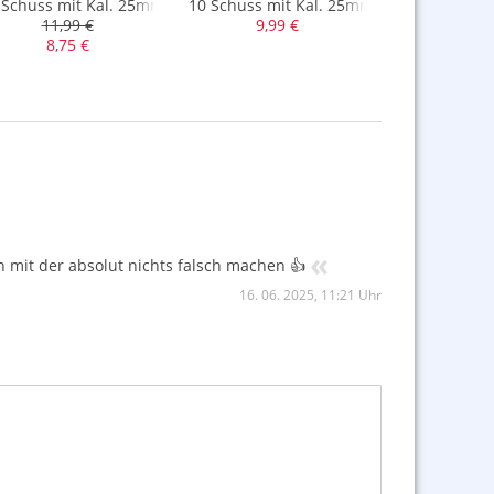
terie mit tollen Feuertöpfen
 Schuss mit Kal. 25mm und Brokat-Blinker Buketts
10 Schuss mit Kal. 25mm und 138gr. NE
heftige Buke
11,99 €
9,99 €
17,9
8,75 €
«
n mit der absolut nichts falsch machen 👍
16. 06. 2025, 11:21 Uhr