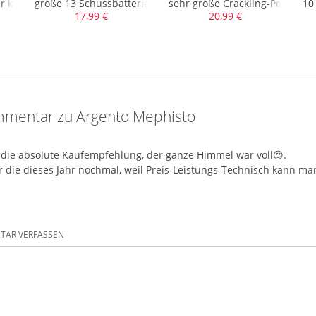
r knuffig kleinen 10 Schussbatterie mit Kal. 25
große 13 Schussbatterie, Kal. 30mm, ca. 330gr. NEM
sehr große Crackling-Power Bat
10
17,99 €
20,99 €
mentar zu Argento Mephisto
 die absolute Kaufempfehlung, der ganze Himmel war voll😍.
r die dieses Jahr nochmal, weil Preis-Leistungs-Technisch kann ma
AR VERFASSEN