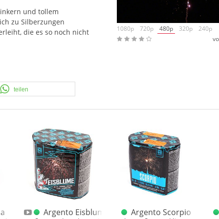
linkern und tollem
sich zu Silberzungen
1080p
720p
480p
320p
240p
leiht, die es so noch nicht
vo
teilen
ia
Argento Eisblume
Argento Scorpio