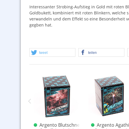
Interessanter Strobing-Aufstieg in Gold mit roten B
Goldbukett, kombiniert mit roten Blinkern, welche 
verwandeln und dem Effekt so eine Besonderheit ver
gegben hat.
tweet
teilen
ento Medusa
Argento Blutschnee
Argento Agath