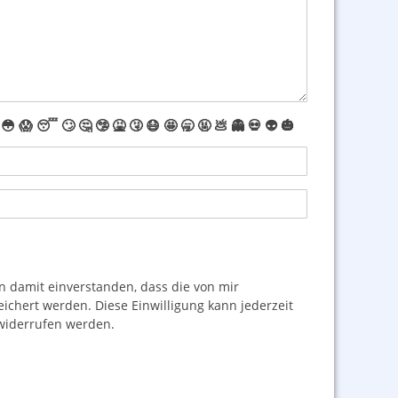
😳
😱
😴
🙄
🤔
🤥
🤮
🤧
😷
🤩
🥱
🤬
💩
👻
💀
👽
🎃
damit einverstanden, dass die von mir
hert werden. Diese Einwilligung kann jederzeit
iderrufen werden.