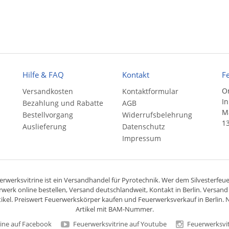
Hilfe & FAQ
Kontakt
F
On
Versandkosten
Kontaktformular
In
Bezahlung und Rabatte
AGB
Ma
Bestellvorgang
Widerrufsbelehrung
13
Auslieferung
Datenschutz
Impressum
rwerksvitrine ist ein
Versandhandel
für
Pyrotechnik
. Wer dem Silvesterfeuer
rwerk online bestellen,
Versand deutschlandweit
, Kontakt in Berlin. Versan
ikel. Preiswert
Feuerwerkskörper
kaufen und Feuerwerksverkauf in Berlin. N
Artikel mit BAM-Nummer.
ine auf Facebook
Feuerwerksvitrine auf Youtube
Feuerwerksvit