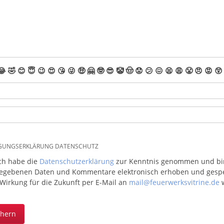
😂
🤣
😊
😇
😉
😍
😘
😜
🤑
🤗
🤓
😎
🤡
🤠
😟
😕
😖
😫
😩
😤
😠
😡
😲
IGUNGSERKLÄRUNG DATENSCHUTZ
ich habe die
Datenschutzerklärung
zur Kenntnis genommen und bin 
egebenen Daten und Kommentare elektronisch erhoben und gespeic
 Wirkung für die Zukunft per E-Mail an
mail@feuerwerksvitrine.de
w
chern