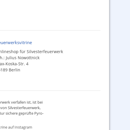
euerwerksvitrine
lineshop für Silvesterfeuerwerk
h.: Julius Nowottnick
x-Koska-Str. 4
189 Berlin
werk verfallen ist, ist bei
d von
Silvesterfeuerwerk
,
ur sichere geprüfte Pyro-
rine auf Instagram