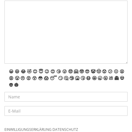
😀
😆
😂
🤣
😊
😇
😉
😍
😘
😜
🤑
🤗
🤓
😎
🤡
🤠
😟
😕
😖
😫
😩
😤
😠
😡
😲
😳
😱
😴
🙄
🤔
🤥
🤮
🤧
😷
🤩
🥱
🤬
💩
👻
💀
👽
🎃
EINWILLIGUNGSERKLÄRUNG DATENSCHUTZ