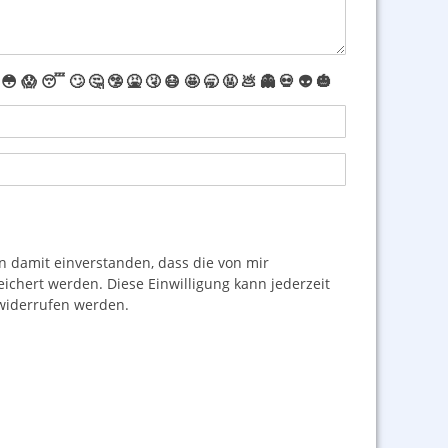
😳
😱
😴
🙄
🤔
🤥
🤮
🤧
😷
🤩
🥱
🤬
💩
👻
💀
👽
🎃
damit einverstanden, dass die von mir
hert werden. Diese Einwilligung kann jederzeit
iderrufen werden.