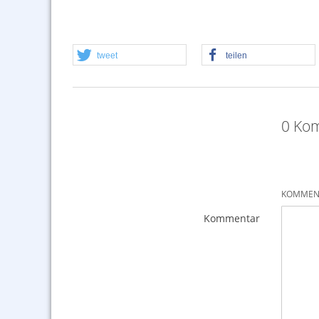
tweet
teilen
0 Kom
KOMMENT
Kommentar