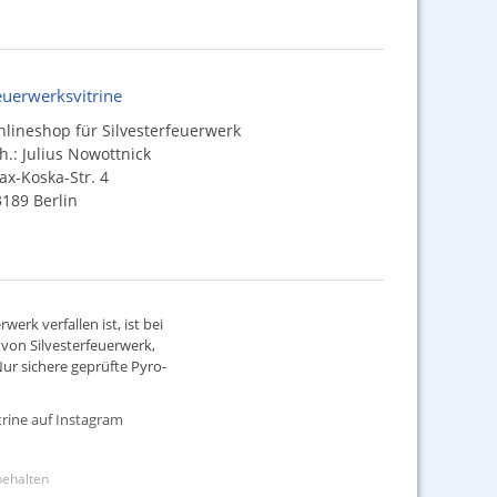
euerwerksvitrine
lineshop für Silvesterfeuerwerk
h.: Julius Nowottnick
x-Koska-Str. 4
189 Berlin
werk verfallen ist, ist bei
d von
Silvesterfeuerwerk
,
ur sichere geprüfte Pyro-
rine auf Instagram
rbehalten