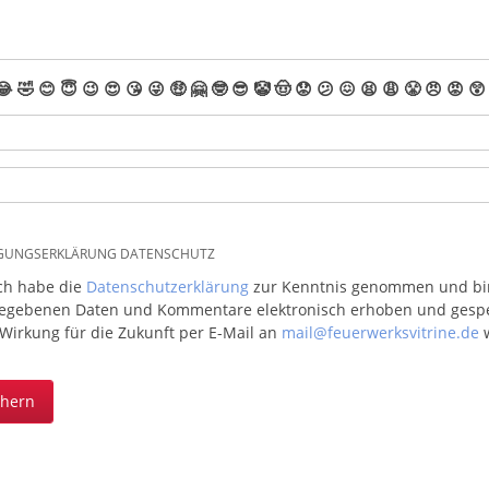
😂
🤣
😊
😇
😉
😍
😘
😜
🤑
🤗
🤓
😎
🤡
🤠
😟
😕
😖
😫
😩
😤
😠
😡
😲
IGUNGSERKLÄRUNG DATENSCHUTZ
ich habe die
Datenschutzerklärung
zur Kenntnis genommen und bin 
egebenen Daten und Kommentare elektronisch erhoben und gespeic
 Wirkung für die Zukunft per E-Mail an
mail@feuerwerksvitrine.de
w
chern