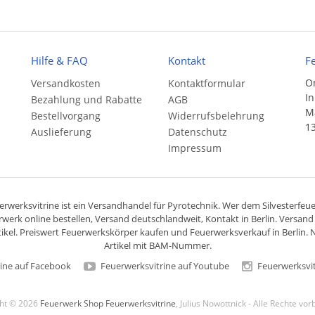
Hilfe & FAQ
Kontakt
F
On
Versandkosten
Kontaktformular
In
Bezahlung und Rabatte
AGB
Ma
Bestellvorgang
Widerrufsbelehrung
13
Auslieferung
Datenschutz
Impressum
rwerksvitrine ist ein
Versandhandel
für
Pyrotechnik
. Wer dem Silvesterfeuer
rwerk online bestellen,
Versand deutschlandweit
, Kontakt in Berlin. Versan
ikel. Preiswert
Feuerwerkskörper
kaufen und Feuerwerksverkauf in Berlin. N
Artikel mit BAM-Nummer.
ine auf Facebook
Feuerwerksvitrine auf Youtube
Feuerwerksvit
ght © 2026
Feuerwerk Shop Feuerwerksvitrine
, Julius Nowottnick - Alle Rechte vo