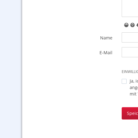
😀
😆
Name
E-Mail
EINWILL
Ja, 
ang
mit
Spei