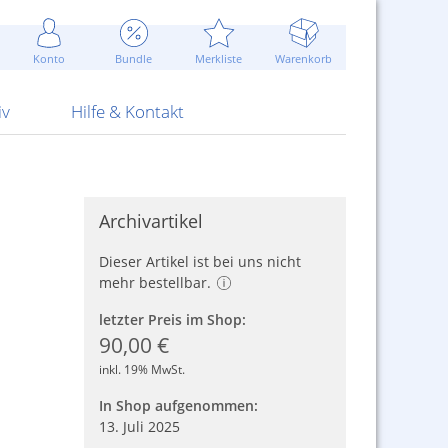
Werbung
 Jahr
are Artikel
Best of Sommeraktionen!
Widerrufsbelehrung
rk
Carl
 Bengalhölzer
fen
bende
Sommerpreise u.v.m.
AGB
otechnik
Konto
Bundle
Merkliste
Warenkorb
nd Attrappen
nehmigung
ste
Blitzschnell...
Kontaktformular
RS Pirotecnia
 und Pistolen
erwerk
& -gebiete
Über uns
werk
Alpha
iv
Hilfe & Kontakt
Archivartikel
Dieser Artikel ist bei uns nicht
mehr bestellbar.
letzter Preis im Shop:
90,00 €
inkl. 19% MwSt.
In Shop aufgenommen:
13. Juli 2025