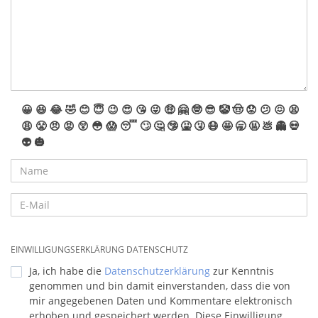
😀
😆
😂
🤣
😊
😇
😉
😍
😘
😜
🤑
🤗
🤓
😎
🤡
🤠
😟
😕
😖
😫
😩
😤
😠
😡
😲
😳
😱
😴
🙄
🤔
🤥
🤮
🤧
😷
🤩
🥱
🤬
💩
👻
💀
👽
🎃
EINWILLIGUNGSERKLÄRUNG DATENSCHUTZ
Ja, ich habe die
Datenschutzerklärung
zur Kenntnis
genommen und bin damit einverstanden, dass die von
mir angegebenen Daten und Kommentare elektronisch
erhoben und gespeichert werden. Diese Einwilligung