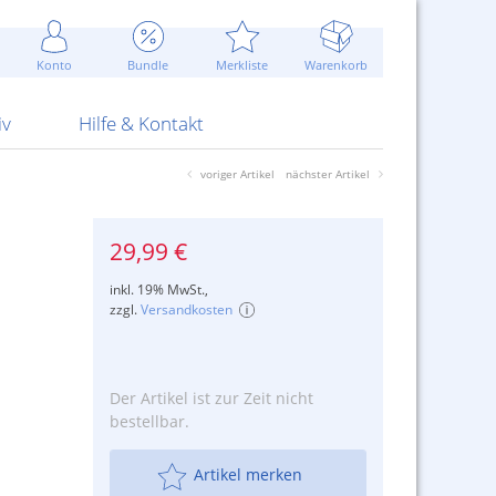
Werbung
 Jahr
are Artikel
Best of Sommeraktionen!
Widerrufsbelehrung
rk
Carl
 Bengalhölzer
fen
bende
Sommerpreise u.v.m.
AGB
otechnik
Konto
Bundle
Merkliste
Warenkorb
nd Attrappen
nehmigung
ste
Blitzschnell...
Kontaktformular
RS Pirotecnia
 und Pistolen
erwerk
& -gebiete
Über uns
werk
Alpha
iv
Hilfe & Kontakt
voriger Artikel
nächster Artikel
29,99 €
inkl. 19% MwSt.,
zzgl.
Versandkosten
Der Artikel ist zur Zeit nicht
bestellbar.
Artikel merken