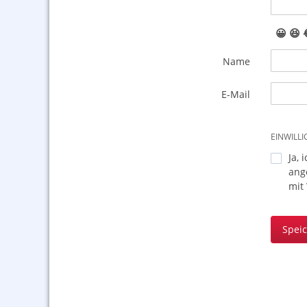
😀
😆
Name
E-Mail
EINWILL
Ja, 
ang
mit
Spei