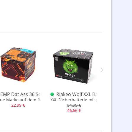
e
EMP Dat Ass 36 Schuss Batterie
Riakeo Wolf XXL Batterie
SRPyro X
ue Marke auf dem Batteriemarkt - EMP
XXL Fächerbatterie mit grandiosen Goldb
große 25 Sch
22,99 €
54,99 €
29,9
46,66 €