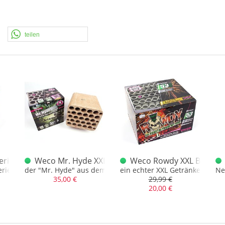
teilen
erie 25 B 1.3G
Weco Mr. Hyde XXL Batterie
Weco Rowdy XXL Batteri
seln
rie in Kal. 30mm, 1.3G - für Abholer
der "Mr. Hyde" aus dem Lidl Sortiment
ein echter XXL Getränkekoffer
Ne
35,00 €
29,99 €
20,00 €