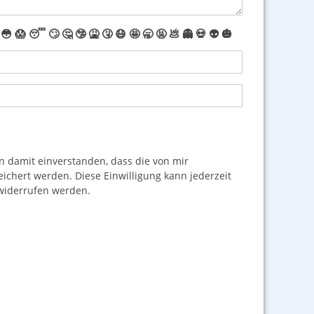
😳
😱
😴
🙄
🤔
🤥
🤮
🤧
😷
🤩
🥱
🤬
💩
👻
💀
👽
🎃
damit einverstanden, dass die von mir
hert werden. Diese Einwilligung kann jederzeit
iderrufen werden.