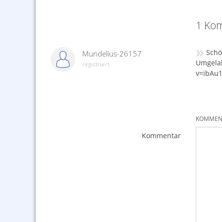
1 Kom
»
Schö
Mundelius-26157
Umgelab
registriert
v=ibAu1
KOMMENT
Kommentar