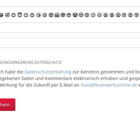
😂
🤣
😊
😇
😉
😍
😘
😜
🤑
🤗
🤓
😎
🤡
🤠
😟
😕
😖
😫
😩
😤
😠
😡
😲
IGUNGSERKLÄRUNG DATENSCHUTZ
ich habe die
Datenschutzerklärung
zur Kenntnis genommen und bin 
egebenen Daten und Kommentare elektronisch erhoben und gespeic
 Wirkung für die Zukunft per E-Mail an
mail@feuerwerksvitrine.de
w
chern