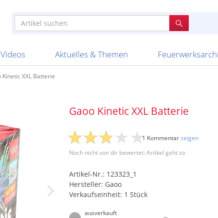
e
n anderen
e
tellen
Anzündhilfen
Bombenrohre
Ladenverkauf 2023
Auftragsbestätigung
Poster und 
Feuerwerk im
Nicht lieferb
Broekhoff
BVBA Belgien
BVD
Cafferata Vuurwe
ourismus
Feuerwerk T1
Batterien
20 Jahre Feuerwerksvitrine
Altersnachweis
Streich- und
Sammlertref
Gewerbetrei
BKV Vuurwerk
Blackboxx
Bo Peep
Bothmer Pyr
mpressionen
Schallerzeuger P1
Knallkörper
Ladenverkauf 2024
Bestellschluss
Schachteln u
Ausnahmege
Versanddien
Fireworks
Apel Feuerwerk
Argento Feuerwerk
A
t
lichkeiten
Jugendfeuerwerk
Raketen
Ladenverkauf 2025
Bestellablauf
Scherzartikel
Hochzeitsfeu
Lieferzeiten 
Adam\'s Fireworks
Alba Feuerwerk
Albert Feue
Videos
Aktuelles & Themen
Feuerwerksarch
 Kinetic XXL Batterie
Gaoo Kinetic XXL Batterie
1 Kommentar
zeigen
Noch nicht von dir bewertet: Artikel geht so
Artikel-Nr.: 123323_1
Hersteller: Gaoo
Verkaufseinheit: 1 Stück
ausverkauft