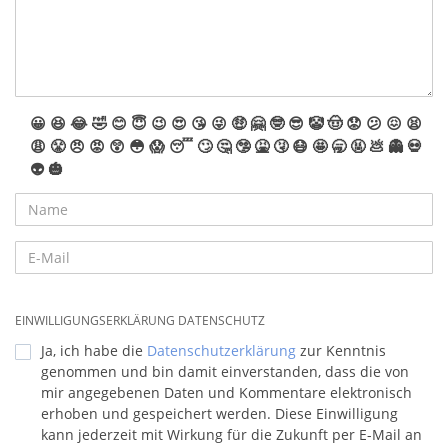
😀
😆
😂
🤣
😊
😇
😉
😍
😘
😜
🤑
🤗
🤓
😎
🤡
🤠
😟
😕
😖
😫
😩
😤
😠
😡
😲
😳
😱
😴
🙄
🤔
🤥
🤮
🤧
😷
🤩
🥱
🤬
💩
👻
💀
👽
🎃
EINWILLIGUNGSERKLÄRUNG DATENSCHUTZ
Ja, ich habe die
Datenschutzerklärung
zur Kenntnis
genommen und bin damit einverstanden, dass die von
mir angegebenen Daten und Kommentare elektronisch
erhoben und gespeichert werden. Diese Einwilligung
kann jederzeit mit Wirkung für die Zukunft per E-Mail an