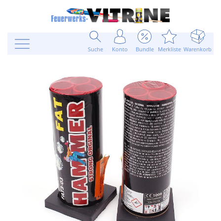
Suche
Konto
Bundle
Merkliste
Warenkorb