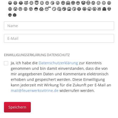
😀
😆
😂
🤣
😊
😇
😉
😍
😘
😜
🤑
🤗
🤓
😎
🤡
🤠
😟
😕
😖
😫
😩
😤
😠
😡
😲
😳
😱
😴
🙄
🤔
🤥
🤮
🤧
😷
🤩
🥱
🤬
💩
👻
💀
👽
🎃
EINWILLIGUNGSERKLÄRUNG DATENSCHUTZ
Ja, ich habe die
Datenschutzerklärung
zur Kenntnis
genommen und bin damit einverstanden, dass die von
mir angegebenen Daten und Kommentare elektronisch
erhoben und gespeichert werden. Diese Einwilligung
kann jederzeit mit Wirkung für die Zukunft per E-Mail an
mail@feuerwerksvitrine.de
widerrufen werden.
Speichern