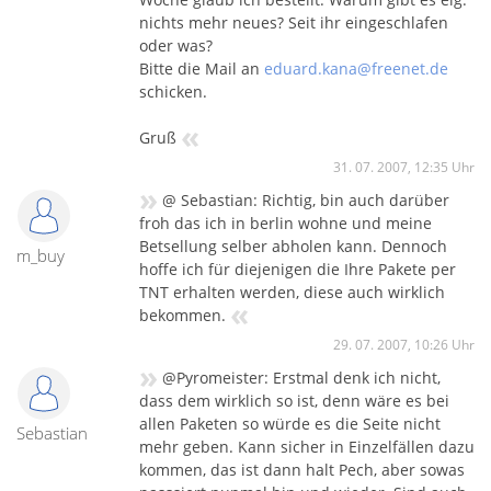
nichts mehr neues? Seit ihr eingeschlafen
oder was?
Bitte die Mail an
eduard.kana@freenet.de
schicken.
«
Gruß
31. 07. 2007, 12:35 Uhr
»
@ Sebastian: Richtig, bin auch darüber
froh das ich in berlin wohne und meine
Betsellung selber abholen kann. Dennoch
m_buy
hoffe ich für diejenigen die Ihre Pakete per
TNT erhalten werden, diese auch wirklich
«
bekommen.
29. 07. 2007, 10:26 Uhr
»
@Pyromeister: Erstmal denk ich nicht,
dass dem wirklich so ist, denn wäre es bei
allen Paketen so würde es die Seite nicht
Sebastian
mehr geben. Kann sicher in Einzelfällen dazu
kommen, das ist dann halt Pech, aber sowas