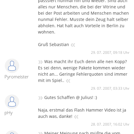
passsiert nunmal hin und wieder. Sind auch
alles nur Menschen, die bei der Vitrine und
bei der Post arbeiten und Menschen machen
nunmal Fehler. Musste dein Zeug halt selber
abholen. Hat halt auch Vorteile in Berlin zu
wohnen.
«
Gruß Sebastian
29. 07. 2007, 09:18 Uhr
»
Was macht ihr Euch denn alle nen Kopp?
Es sei denn, wenige Pakete kommen wieder
nicht an... Geringe Fehlerquoten sind immer
Pyromeister
«
mit im Spiel..
29. 07. 2007, 03:33 Uhr
»
Gutes Schaffen @ Julius! :)
Naja, erstmal das Flash Hammer Video ist ja
pHy
«
auch was, danke!
28. 07. 2007, 16:02 Uhr
»
Meiner Meinung nach müßte die vom