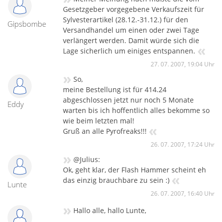
Gesetzgeber vorgegebene Verkaufszeit für
Sylvesterartikel (28.12.-31.12.) für den
Gipsbombe
Versandhandel um einen oder zwei Tage
verlängert werden. Damit würde sich die
«
Lage sicherlich um einiges entspannen.
27. 07. 2007, 19:04 Uhr
»
So,
meine Bestellung ist für 414.24
abgeschlossen jetzt nur noch 5 Monate
Eddy
warten bis ich hoffentlich alles bekomme so
wie beim letzten mal!
«
Gruß an alle Pyrofreaks!!!
26. 07. 2007, 17:24 Uhr
»
@Julius:
Ok, geht klar, der Flash Hammer scheint eh
«
das einzig brauchbare zu sein :)
Lunte
26. 07. 2007, 16:40 Uhr
»
Hallo alle, hallo Lunte,