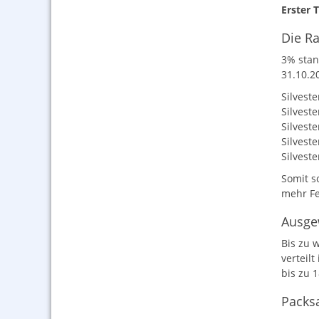
Erster T
Die Ra
3% stan
31.10.2
Silvest
Silvest
Silvest
Silvest
Silvest
Somit s
mehr Fe
Ausgew
Bis zu 
verteil
bis zu 
Packsa