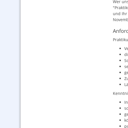
Wer uns
"Prakti
und Ihr
Novembe
Anford
Praktik
V
d
S
s
g
Z
L
Kenntnis
I
s
g
kö
po