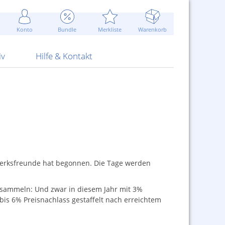
Werbung
 Jahr
are Artikel
Best of Sommeraktionen!
Widerrufsbelehrung
rk
Carl
 Bengalhölzer
fen
bende
Sommerpreise u.v.m.
AGB
otechnik
Konto
Bundle
Merkliste
Warenkorb
nd Attrappen
nehmigung
ste
Blitzschnell...
Kontaktformular
RS Pirotecnia
 und Pistolen
erwerk
& -gebiete
Über uns
werk
Alpha
iv
Hilfe & Kontakt
werksfreunde hat begonnen. Die Tage werden
 sammeln: Und zwar in diesem Jahr mit 3%
bis 6% Preisnachlass gestaffelt nach erreichtem