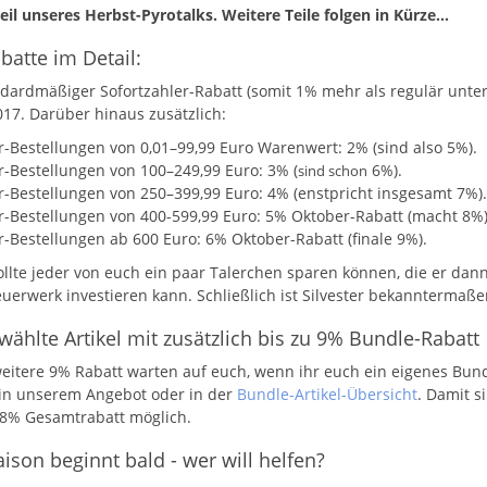
eil unseres Herbst-Pyrotalks. Weitere Teile folgen in Kürze...
batte im Detail:
dardmäßiger Sofortzahler-Rabatt (somit 1% mehr als regulär unterh
017. Darüber hinaus zusätzlich:
er-Bestellungen von 0,01–99,99 Euro Warenwert: 2% (sind also 5%).
er-Bestellungen von 100–249,99 Euro: 3% (
6%).
sind schon
er-Bestellungen von 250–399,99 Euro: 4% (enstpricht insgesamt 7%).
er-Bestellungen von 400-599,99 Euro: 5% Oktober-Rabatt (macht 8%)
er-Bestellungen ab 600 Euro: 6% Oktober-Rabatt (finale 9%).
ollte jeder von euch ein paar Talerchen sparen können, die er dan
uerwerk investieren kann. Schließlich ist Silvester bekanntermaßen 
ählte Artikel mit zusätzlich bis zu 9% Bundle-Rabatt
weitere 9% Rabatt warten auf euch, wenn ihr euch ein eigenes Bundl
t in unserem Angebot oder in der
Bundle-Artikel-Übersicht
. Damit s
18% Gesamtrabatt möglich.
ison beginnt bald - wer will helfen?