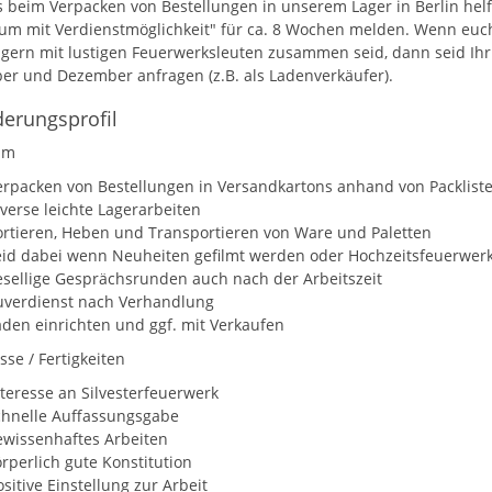
 beim Verpacken von Bestellungen in unserem Lager in Berlin helfe
kum mit Verdienstmöglichkeit" für ca. 8 Wochen melden. Wenn euc
 gern mit lustigen Feuerwerksleuten zusammen seid, dann seid Ihr
r und Dezember anfragen (z.B. als Ladenverkäufer).
erungsprofil
um
erpacken von Bestellungen in Versandkartons anhand von Packlist
iverse leichte Lagerarbeiten
ortieren, Heben und Transportieren von Ware und Paletten
eid dabei wenn Neuheiten gefilmt werden oder Hochzeitsfeuerwer
esellige Gesprächsrunden auch nach der Arbeitszeit
uverdienst nach Verhandlung
äden einrichten und ggf. mit Verkaufen
se / Fertigkeiten
nteresse an Silvesterfeuerwerk
chnelle Auffassungsgabe
ewissenhaftes Arbeiten
rperlich gute Konstitution
sitive Einstellung zur Arbeit