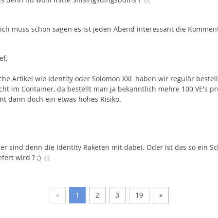
 ich muss schon sagen es ist jeden Abend interessant die Komment
ef,
lche Artikel wie Identity oder Solomon XXL haben wir regulär bestel
cht im Container, da bestellt man ja bekanntlich mehre 100 VE's pr
nt dann doch ein etwas hohes Risiko.
ber sind denn die Identity Raketen mit dabei. Oder ist das so ein S
«
efert wird ? ;)
«
1
2
3
19
»