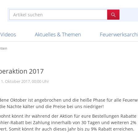
e
n anderen
e
tellen
Anzündhilfen
Bombenrohre
Ladenverkauf 2023
Auftragsbestätigung
Poster und 
Feuerwerk im
Nicht lieferb
Broekhoff
BVBA Belgien
BVD
Cafferata Vuurwe
ourismus
Feuerwerk T1
Batterien
20 Jahre Feuerwerksvitrine
Altersnachweis
Streich- und
Sammlertref
Gewerbetrei
BKV Vuurwerk
Blackboxx
Bo Peep
Bothmer Pyr
mpressionen
Schallerzeuger P1
Knallkörper
Ladenverkauf 2024
Bestellschluss
Schachteln u
Ausnahmege
Versanddien
Fireworks
Apel Feuerwerk
Argento Feuerwerk
A
t
lichkeiten
Jugendfeuerwerk
Raketen
Ladenverkauf 2025
Bestellablauf
Scherzartikel
Hochzeitsfeu
Lieferzeiten 
Adam\'s Fireworks
Alba Feuerwerk
Albert Feue
Videos
Aktuelles & Themen
Feuerwerksarch
tten
beraktion 2017
 1. Oktober 2017, 00:00 Uhr
dene Oktober ist angebrochen und die heiße Phase für alle Feuer
die Nächte kälter und die Preise bei uns niedriger!
ohnt könnt ihr während der Aktion für eure Bestellungen Rabatte
ahler-Rabatt bei Zahlung innerhalb von 30 Tagen und weiteren 2% 
rt. Somit könnt Ihr auch dieses Jahr bis zu 9% Rabatt erreichen.