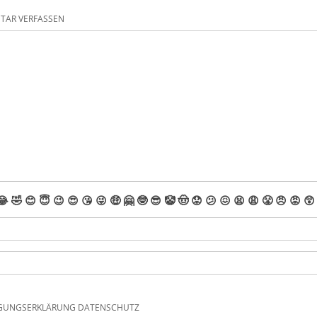
AR VERFASSEN
😂
🤣
😊
😇
😉
😍
😘
😜
🤑
🤗
🤓
😎
🤡
🤠
😟
😕
😖
😫
😩
😤
😠
😡
😲
IGUNGSERKLÄRUNG DATENSCHUTZ