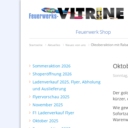
Nachbestellungen
Knallkörper
Bombenrohr
Feuerwerk i
Bombenrohr
Bundles bes
Feuerwerksvitrine
Abholung und Auslieferung
Sammelsurium
Genusszünden
Ladenverkauf 2025, Flyer,
Selbstabholung
Sortimente
Batterien
Feuerwerkst
Batterien
Rabatte
Kisten
Silvester 2025
Silberhütte
Bunte Feuerwerksvitrine
Shoperöffnung 2026
Depyfag, Pyrofa &
Mindestbestellwert
Raketen
Knallkörper
Schweizer I
Knallkörper
Zahlfristen
2026
Neuheiten 2026
Hersteller Vorschießen
Sommeraktion 2026
DDR-Feuerwerk
Versandkosten
§27er
Raketen
Radioberich
Raketen
Zahlungsmög
Feuerwerk Shop
Oktoberaktion mit Raba
Startseite
Aktuelles
Neues von uns
Okto
Sommeraktion 2026
Shoperöffnung 2026
Sonntag,
Ladenverkauf 2025, Flyer, Abholung
und Auslieferung
Der gol
Flyervorschau 2025
kürzer, 
November 2025
Wie gew
F1 Ladenverkauf Flyer
Sofortz
Warenwe
Oktober 2025