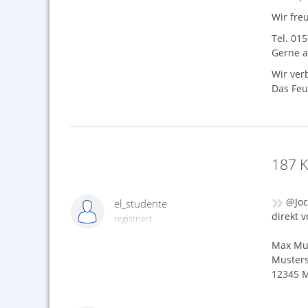
Wir fre
Tel. 01
Gerne a
Wir ver
Das Feu
187 K
»
@Joc
el_studente
direkt 
registriert
Max Mu
Musters
12345 