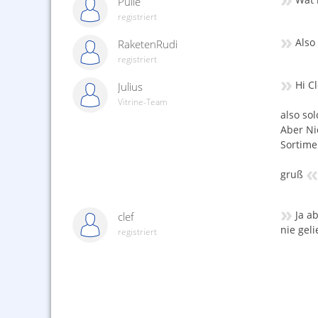
Pulle
registriert
»
Also
RaketenRudi
registriert
»
Hi Cl
Julius
Vitrine-Team
also so
Aber Ni
Sortime
«
gruß
»
Ja a
clef
nie geli
registriert