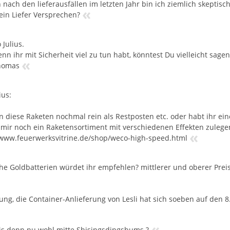
 nach den lieferausfällen im letzten Jahr bin ich ziemlich skeptis
«
 ein Liefer Versprechen?
 Julius.
n ihr mit Sicherheit viel zu tun habt, könntest Du vielleicht sagen
«
homas
ius:
diese Raketen nochmal rein als Restposten etc. oder habt ihr e
mir noch ein Raketensortiment mit verschiedenen Effekten zulege
«
/www.feuerwerksvitrine.de/shop/weco-high-speed.html
he Goldbatterien würdet ihr empfehlen? mittlerer und oberer Prei
ung, die Container-Anlieferung von Lesli hat sich soeben auf den 8
«
is denn nu wohl mitte Shisingsdingsbums ?