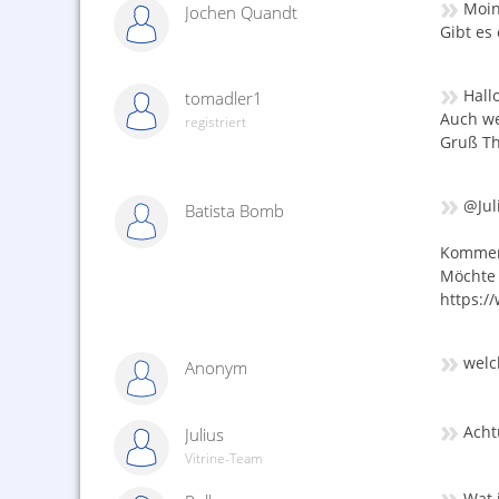
»
Moin
Jochen Quandt
Gibt es
»
Hallo
tomadler1
Auch wen
registriert
Gruß T
»
@Jul
Batista Bomb
Kommen 
Möchte 
https:/
»
welc
Anonym
»
Acht
Julius
Vitrine-Team
»
Wat 