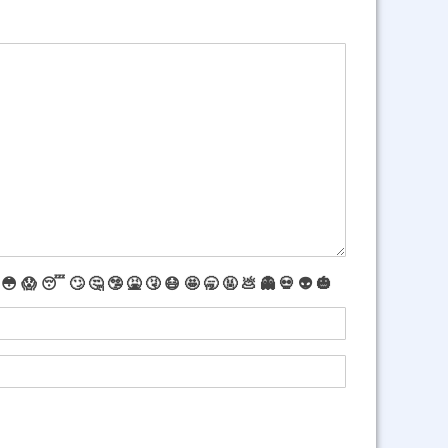
😳
😱
😴
🙄
🤔
🤥
🤮
🤧
😷
🤩
🥱
🤬
💩
👻
💀
👽
🎃