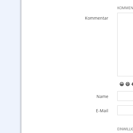
KOMMENT
Kommentar
😀
😆
Name
E-Mail
EINWILL