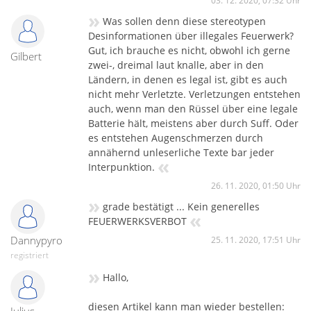
03. 12. 2020, 07:32 Uhr
»
Was sollen denn diese stereotypen
Desinformationen über illegales Feuerwerk?
Gut, ich brauche es nicht, obwohl ich gerne
Gilbert
zwei-, dreimal laut knalle, aber in den
Ländern, in denen es legal ist, gibt es auch
nicht mehr Verletzte. Verletzungen entstehen
auch, wenn man den Rüssel über eine legale
Batterie hält, meistens aber durch Suff. Oder
es entstehen Augenschmerzen durch
annähernd unleserliche Texte bar jeder
«
Interpunktion.
26. 11. 2020, 01:50 Uhr
»
grade bestätigt ... Kein generelles
«
FEUERWERKSVERBOT
Dannypyro
25. 11. 2020, 17:51 Uhr
registriert
»
Hallo,
diesen Artikel kann man wieder bestellen: