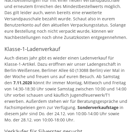
Nachbestellungen nur mit einer neuen Versandpauschale
und erneutem Erreichen des Mindestbestellwerts möglich.
Das gilt leider auch, wenn bereits eine erweiterte
Versandpauschale bezahlt wurde. Schaut also in eurem
Benutzerkonto auf den aktuellen Verpackungsstatus. Solange
eure Bestellung noch nicht verpackt wurde, können wir
Nachbestellungen noch ohne Zusatzkosten entgegennehmen.
Klasse-1-Ladenverkauf
Auch dieses Jahr gibt es wieder einen Ladenverkauf für
Klasse-1-Artikel. Dazu eröffnen wir unser Ladengeschäft in
Berlin-Weißensee, Berliner Allee 60 (13088 Berlin) vier Mal in
der Woche und freuen uns auf euren Besuch. Ab Samstag
den
7.11.2020
könnt Ihr immer Montag, Mittwoch und Freitag
von 14:30-18:30 Uhr sowie Samstag zwischen 10:00 und 14:00
Uhr vorbei schauen und käuflich Jugendfeuerwerk/T1
erwerben. Außerdem stehen wir für Beratungsgespräche und
Fachsimpeleien gern zur Verfügung.
Sonderverkaufstage
in
diesem Jahr sind Do. der 24.12. von 10:00-14:00 Uhr sowie
Mo. der 28.12. von 10:00-18:00 Uhr.
Verkäufer für Silverster gesucht