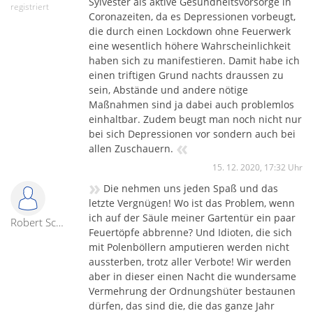
Sylvester als aktive Gesundheitsvorsorge in
registriert
Coronazeiten, da es Depressionen vorbeugt,
die durch einen Lockdown ohne Feuerwerk
eine wesentlich höhere Wahrscheinlichkeit
haben sich zu manifestieren. Damit habe ich
einen triftigen Grund nachts draussen zu
sein, Abstände und andere nötige
Maßnahmen sind ja dabei auch problemlos
einhaltbar. Zudem beugt man noch nicht nur
bei sich Depressionen vor sondern auch bei
«
allen Zuschauern.
15. 12. 2020, 17:32 Uhr
»
Die nehmen uns jeden Spaß und das
letzte Vergnügen! Wo ist das Problem, wenn
ich auf der Säule meiner Gartentür ein paar
Robert Scholz
Feuertöpfe abbrenne? Und Idioten, die sich
mit Polenböllern amputieren werden nicht
aussterben, trotz aller Verbote! Wir werden
aber in dieser einen Nacht die wundersame
Vermehrung der Ordnungshüter bestaunen
dürfen, das sind die, die das ganze Jahr