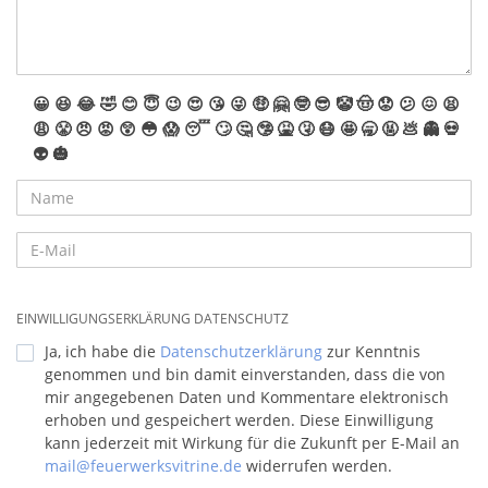
😀
😆
😂
🤣
😊
😇
😉
😍
😘
😜
🤑
🤗
🤓
😎
🤡
🤠
😟
😕
😖
😫
😩
😤
😠
😡
😲
😳
😱
😴
🙄
🤔
🤥
🤮
🤧
😷
🤩
🥱
🤬
💩
👻
💀
👽
🎃
EINWILLIGUNGSERKLÄRUNG DATENSCHUTZ
Ja, ich habe die
Datenschutzerklärung
zur Kenntnis
genommen und bin damit einverstanden, dass die von
mir angegebenen Daten und Kommentare elektronisch
erhoben und gespeichert werden. Diese Einwilligung
kann jederzeit mit Wirkung für die Zukunft per E-Mail an
mail@feuerwerksvitrine.de
widerrufen werden.