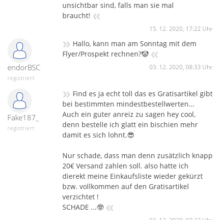
unsichtbar sind, falls man sie mal
«
braucht!
15. 12. 2020, 17:22 Uhr
»
Hallo, kann man am Sonntag mit dem
«
Flyer/Prospekt rechnen?🤡
endorBSC
03. 12. 2020, 08:33 Uhr
registriert
»
Find es ja echt toll das es Gratisartikel gibt
bei bestimmten mindestbestellwerten...
Auch ein guter anreiz zu sagen hey cool,
Fake187_
denn bestelle ich glatt ein bischien mehr
registriert
damit es sich lohnt.😎
Nur schade, dass man denn zusätzlich knapp
20€ Versand zahlen soll. also hatte ich
dierekt meine Einkaufsliste wieder gekürzt
bzw. vollkommen auf den Gratisartikel
verzichtet !
«
SCHADE ...🤓